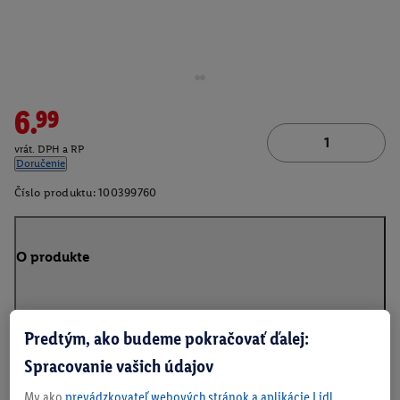
6.99
vrát. DPH a RP
Doručenie
Číslo produktu:
100399760
O produkte
Predtým, ako budeme pokračovať ďalej:
Na stiahnutie
Spracovanie vašich údajov
My ako
prevádzkovateľ webových stránok a aplikácie Lidl