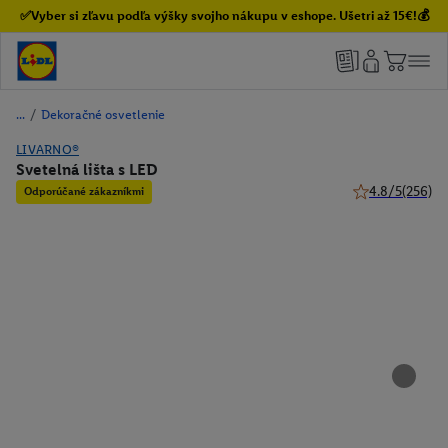
✅Vyber si zľavu podľa výšky svojho nákupu v eshope. Ušetri až 15€!💰
/
Dekoračné osvetlenie
LIVARNO®
Svetelná lišta s LED
4.8/5
(256)
Odporúčané zákazníkmi
4.8 z 5 hviezdič