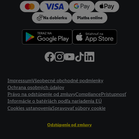
používanie potrebných technológií. Kliknutím na "
Súhlasím
"
vyjadríte súhlas so spracúvaním na všetky vyššie uvedené účely.
Na dobierku
Platba online
Ďalšie informácie vrátane informácií o dobe uchovávania
údajov a Vašom práve kedykoľvek odvolať súhlas s účinnosťou
do budúcnosti nájdete v našich
zásadách ochrany osobných
údajov
.
Imprint nájdete tu.
Právne informácie
Impressum
Všeobecné obchodné podmienky
Ochrana osobných údajov
Právo na odstúpenie od zmluvy
Compliance
Prístupnosť
Informácie o batériách podľa nariadenia EÚ
Cookies ustanovenia
Spravovať súbory cookie
Odstúpenie od zmluvy