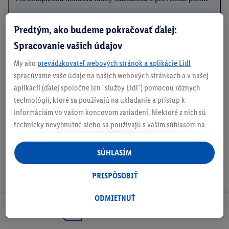
Predtým, ako budeme pokračovať ďalej:
Spracovanie vašich údajov
Informácie o batériách podľa nariadenia EÚ o
batériách
My ako
prevádzkovateľ webových stránok a aplikácie Lidl
spracúvame vaše údaje na našich webových stránkach a v našej
aplikácii (ďalej spoločne len "služby Lidl") pomocou rôznych
technológií, ktoré sa používajú na ukladanie a prístup k
Na stiahnutie
informáciám vo vašom koncovom zariadení. Niektoré z nich sú
technicky nevyhnutné alebo sa používajú s vaším súhlasom na
pohodlné nastavenie, na zostavovanie štatistík alebo na
personalizovanú reklamu v rámci služieb Lidl aj mimo nich. Ak
SÚHLASÍM
ste účastníkom programu Lidl Plus, na tieto účely sa spracúvajú
aj údaje z vášho nákupného správania v obchode.
PRISPÔSOBIŤ
Ak tu udelíte svoj súhlas na účely personalizovanej reklamy a
následne si vytvoríte účet Lidl Plus alebo sa prihlásite do svojho
ODMIETNUŤ
existujúceho účtu Lidl Plus, my a náš partner Criteo S.A. môžeme
Odoberaj Newsletter!
tiež vytvoriť špeciálny online identifikátor z e-mailovej adresy,