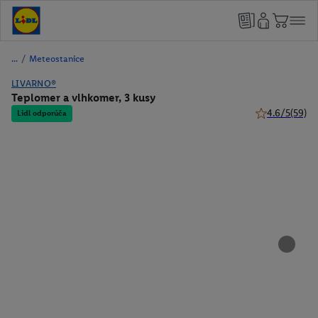
/
Meteostanice
LIVARNO®
Teplomer a vlhkomer, 3 kusy
4.6/5
(59)
Lidl odporúča
4.6 z 5 hviezd