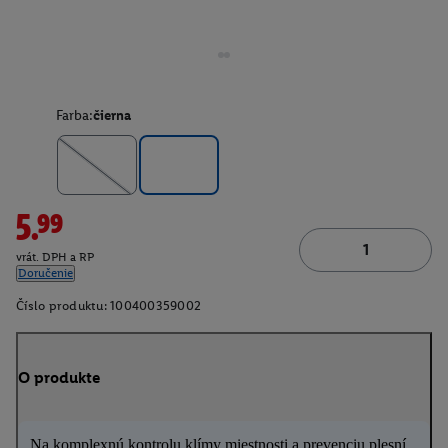
Farba:
čierna
5.99
vrát. DPH a RP
Doručenie
Číslo produktu:
100400359002
O produkte
Na komplexnú kontrolu klímy miestnosti a prevenciu plesní