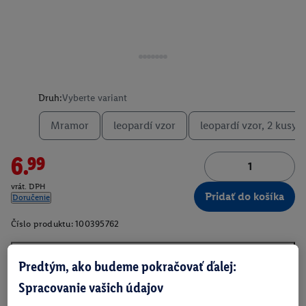
Druh:
Vyberte variant
Mramor
leopardí vzor
leopardí vzor, 2 kusy
6.99
vrát. DPH
Pridať do košíka
Doručenie
Číslo produktu:
100395762
Predtým, ako budeme pokračovať ďalej:
O produkte
Spracovanie vašich údajov