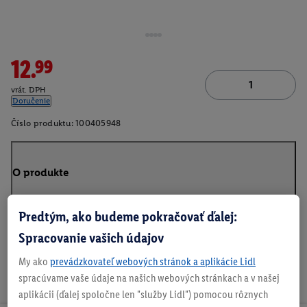
12.99
vrát. DPH
Doručenie
Číslo produktu:
100405948
O produkte
Predtým, ako budeme pokračovať ďalej:
Spracovanie vašich údajov
My ako
prevádzkovateľ webových stránok a aplikácie Lidl
spracúvame vaše údaje na našich webových stránkach a v našej
aplikácii (ďalej spoločne len "služby Lidl") pomocou rôznych