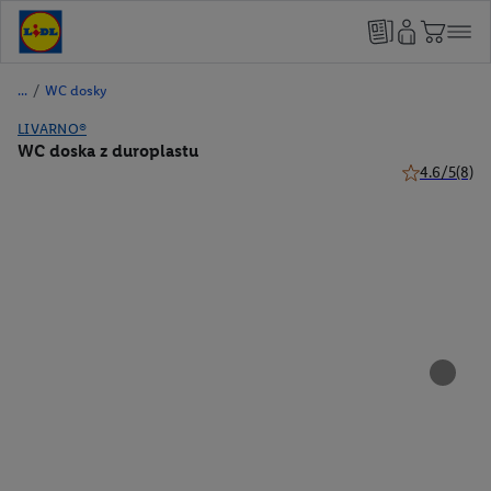
/
WC dosky
LIVARNO®
WC doska z duroplastu
4.6/5
(8)
4.6 z 5 hviez