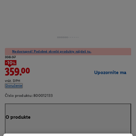
Nedostupné! Podobné skvelé produkty nájdeš tu.
398.97
-10%
359.00
Upozornite ma
vrát. DPH
Doručenie
Číslo produktu:
800012133
O produkte