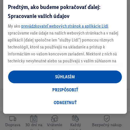
Predtým, ako budeme pokračovať ďalej:
Obsah balenia
Spracovanie vašich údajov
My ako
prevádzkovateľ webových stránok a aplikácie Lidl
spracúvame vaše údaje na našich webových stránkach a v našej
Na stiahnutie
aplikácii (ďalej spoločne len "služby Lidl") pomocou rôznych
technológií, ktoré sa používajú na ukladanie a prístup k
informáciám vo vašom koncovom zariadení. Niektoré z nich sú
technicky nevyhnutné alebo sa používajú s vaším súhlasom na
pohodlné nastavenie, na zostavovanie štatistík alebo na
personalizovanú reklamu v rámci služieb Lidl aj mimo nich. Ak
SÚHLASÍM
ste účastníkom programu Lidl Plus, na tieto účely sa spracúvajú
aj údaje z vášho nákupného správania v obchode.
PRISPÔSOBIŤ
Ak tu udelíte svoj súhlas na účely personalizovanej reklamy a
Odoberaj Newsletter!
následne si vytvoríte účet Lidl Plus alebo sa prihlásite do svojho
ODMIETNUŤ
existujúceho účtu Lidl Plus, my a náš partner Criteo S.A. môžeme
tiež vytvoriť špeciálny online identifikátor z e-mailovej adresy,
ktorú tam uvediete, aby sme vás mohli rozpoznať v službách
Doprava
30 dní na
Vrátenie
Každý
Bezpečný nákup