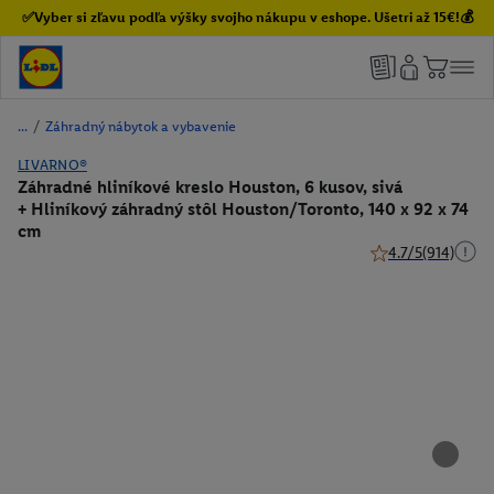
✅Vyber si zľavu podľa výšky svojho nákupu v eshope. Ušetri až 15€!💰
/
Záhradný nábytok a vybavenie
LIVARNO®
Záhradné hliníkové kreslo Houston, 6 kusov, sivá
+ Hliníkový záhradný stôl Houston/Toronto, 140 x 92 x 74
cm
4.7/5
(914)
4.7 z 5 hviezdičiek