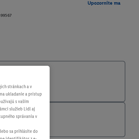
Upozornite ma
399567
ch stránkach a v
 na ukladanie a prístup
užívajú s vaším
mci služieb Lidl aj
ákupného správania v
lebo sa prihlásite do
ne identifikátor z e-