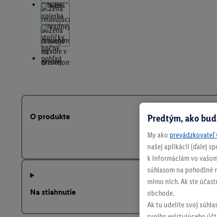
Predtým, ako bud
O produkte
My ako
prevádzkovateľ 
našej aplikácii (ďalej 
k informáciám vo vašom
súhlasom na pohodlné na
mimo nich. Ak ste účast
Na stiahnutie
obchode.
Ak tu udelíte svoj súhla
svojho existujúceho účtu