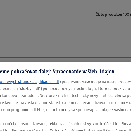
Číslo produktu:
100
eme pokračovať ďalej: Spracovanie vašich údajov
webových stránok a aplikácie Lidl
spracúvame vaše údaje na našich webový
spoločne len "služby Lidl") pomocou rôznych technológií, ktoré sa používajú
 koncovom zariadení. Niektoré z nich sú technicky nevyhnutné alebo sa po
stavenie, na zostavovanie štatistík alebo na personalizovanú reklamu v rá
níkom programu Lidl Plus, na tieto účely sa spracúvajú aj údaje z vášho n
s na účely personalizovanej reklamy a následne si vytvoríte účet Lidl Plus a
 Lidl Plus, my a náš partner Criteo S.A. môžeme tiež vytvoriť špeciálny onli