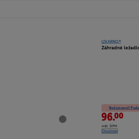
LIVARNO®
Záhradné ležadlo
Nedostupné! Podob
96.00
vrát. DPH
Doručenie