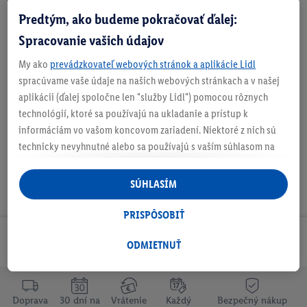
Predtým, ako budeme pokračovať ďalej:
Obsah balenia
Spracovanie vašich údajov
My ako
prevádzkovateľ webových stránok a aplikácie Lidl
spracúvame vaše údaje na našich webových stránkach a v našej
aplikácii (ďalej spoločne len "služby Lidl") pomocou rôznych
Na stiahnutie
technológií, ktoré sa používajú na ukladanie a prístup k
informáciám vo vašom koncovom zariadení. Niektoré z nich sú
technicky nevyhnutné alebo sa používajú s vaším súhlasom na
pohodlné nastavenie, na zostavovanie štatistík alebo na
personalizovanú reklamu v rámci služieb Lidl aj mimo nich. Ak
SÚHLASÍM
ste účastníkom programu Lidl Plus, na tieto účely sa spracúvajú
aj údaje z vášho nákupného správania v obchode.
PRISPÔSOBIŤ
Ak tu udelíte svoj súhlas na účely personalizovanej reklamy a
Odoberaj Newsletter!
následne si vytvoríte účet Lidl Plus alebo sa prihlásite do svojho
ODMIETNUŤ
existujúceho účtu Lidl Plus, my a náš partner Criteo S.A. môžeme
tiež vytvoriť špeciálny online identifikátor z e-mailovej adresy,
ktorú tam uvediete, aby sme vás mohli rozpoznať v službách
Doprava
30 dní na
Vrátenie
Každý
Bezpečný nákup