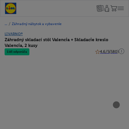
/
Záhradný nábytok a vybavenie
LIVARNO®
Záhradný skladací stôl Valencia + Skladacie kreslo
Valencia, 2 kusy
4.6/5
(580)
Lidl odporúča
4.6 z 5 hviezdičiek