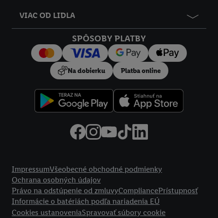
údajov.
VIAC OD LIDLA
Kliknutím na možnosť "
Odmietnuť
" môžete povoliť iba
používanie potrebných technológií. Kliknutím na "
Súhlasím
"
SPÔSOBY PLATBY
vyjadríte súhlas so spracúvaním na všetky vyššie uvedené účely.
Ďalšie informácie vrátane informácií o dobe uchovávania
údajov a Vašom práve kedykoľvek odvolať súhlas s účinnosťou
Na dobierku
Platba online
do budúcnosti nájdete v našich
zásadách ochrany osobných
údajov
.
Imprint nájdete tu.
Právne informácie
Impressum
Všeobecné obchodné podmienky
Ochrana osobných údajov
Právo na odstúpenie od zmluvy
Compliance
Prístupnosť
Informácie o batériách podľa nariadenia EÚ
Cookies ustanovenia
Spravovať súbory cookie