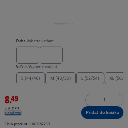
Farba:
Vyberte variant
Veľkosť:
Vyberte variant
S (44/46)
M (48/50)
L (52/54)
XL (56/5
8.49
vrát. DPH
Pridať do košíka
Doručenie
Číslo produktu:
100387239