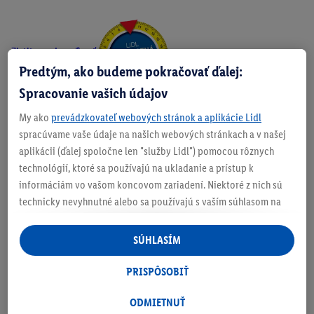
Zistite svoju veľkosť
Predtým, ako budeme pokračovať ďalej:
Spracovanie vašich údajov
My ako
prevádzkovateľ webových stránok a aplikácie Lidl
O produkte
spracúvame vaše údaje na našich webových stránkach a v našej
aplikácii (ďalej spoločne len "služby Lidl") pomocou rôznych
technológií, ktoré sa používajú na ukladanie a prístup k
informáciám vo vašom koncovom zariadení. Niektoré z nich sú
technicky nevyhnutné alebo sa používajú s vaším súhlasom na
Podrobnosti o bezpecnosti produktu
pohodlné nastavenie, na zostavovanie štatistík alebo na
personalizovanú reklamu v rámci služieb Lidl aj mimo nich. Ak
SÚHLASÍM
ste účastníkom programu Lidl Plus, na tieto účely sa spracúvajú
aj údaje z vášho nákupného správania v obchode.
PRISPÔSOBIŤ
Ak tu udelíte svoj súhlas na účely personalizovanej reklamy a
následne si vytvoríte účet Lidl Plus alebo sa prihlásite do svojho
ODMIETNUŤ