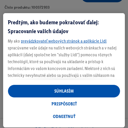
Číslo produktu:
100372933
Predtým, ako budeme pokračovať ďalej:
Spracovanie vašich údajov
Zistite svoju veľkosť
My ako
prevádzkovateľ webových stránok a aplikácie Lidl
spracúvame vaše údaje na našich webových stránkach a v našej
aplikácii (ďalej spoločne len "služby Lidl") pomocou rôznych
technológií, ktoré sa používajú na ukladanie a prístup k
O produkte
informáciám vo vašom koncovom zariadení. Niektoré z nich sú
technicky nevyhnutné alebo sa používajú s vaším súhlasom na
pohodlné nastavenie, na zostavovanie štatistík alebo na
personalizovanú reklamu v rámci služieb Lidl aj mimo nich. Ak
SÚHLASÍM
ste účastníkom programu Lidl Plus, na tieto účely sa spracúvajú
aj údaje z vášho nákupného správania v obchode.
PRISPÔSOBIŤ
Ak tu udelíte svoj súhlas na účely personalizovanej reklamy a
následne si vytvoríte účet Lidl Plus alebo sa prihlásite do svojho
ODMIETNUŤ
existujúceho účtu Lidl Plus, my a náš partner Criteo S.A. môžeme