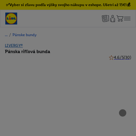
✅Vyber si zľavu podľa výšky svojho nákupu v eshope. Ušetri až 15€!💰
/
Pánske bundy
LIVERGY®
Pánska rifľová bunda
4.6/5
(30)
4.6 z 5 hviezdi