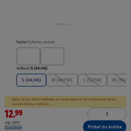
Farba:
Vyberte variant
Veľkosť:
S (44/46)
S (44/46)
M (48/50)
L (52/54)
XL (56/5
Oplatí sa byť rýchly! Vzhľadom na vysoký dopyt už nie sú dostupné všetky
varianty (Farba a Veľkosť).
12.99
vrát. DPH
Pridať do košíka
Doručenie