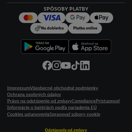
Kliknutím na možnosť "
Odmietnuť
" môžete povoliť iba
SPÔSOBY PLATBY
používanie potrebných technológií. Kliknutím na "
Súhlasím
"
vyjadríte súhlas so spracúvaním na všetky vyššie uvedené účely.
Ďalšie informácie vrátane informácií o dobe uchovávania
Na dobierku
Platba online
údajov a Vašom práve kedykoľvek odvolať súhlas s účinnosťou
do budúcnosti nájdete v našich
zásadách ochrany osobných
údajov
.
Imprint nájdete tu.
Právne informácie
Impressum
Všeobecné obchodné podmienky
Ochrana osobných údajov
Právo na odstúpenie od zmluvy
Compliance
Prístupnosť
Informácie o batériách podľa nariadenia EÚ
Cookies ustanovenia
Spravovať súbory cookie
Odstúpenie od zmluvy