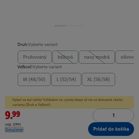
Druh:
Vyberte variant
Pruhovaný
béžová
navy modrá
olivová
Veľkosť:
Vyberte variant
M (48/50)
L (52/54)
XL (56/58)
Oplatí sa byť rýchly! Vzhľadom na vysoký dopyt už nie sú dostupné všetky
varianty (Druh a Veľkosť).
9.99
vrát. DPH
Pridať do košíka
Doručenie