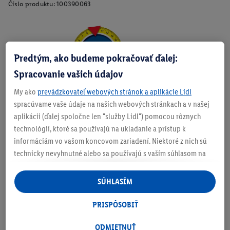
Číslo produktu:
100390063
Zistite svoju veľkosť
Predtým, ako budeme pokračovať ďalej:
Spracovanie vašich údajov
My ako
prevádzkovateľ webových stránok a aplikácie Lidl
spracúvame vaše údaje na našich webových stránkach a v našej
O produkte
aplikácii (ďalej spoločne len "služby Lidl") pomocou rôznych
technológií, ktoré sa používajú na ukladanie a prístup k
informáciám vo vašom koncovom zariadení. Niektoré z nich sú
technicky nevyhnutné alebo sa používajú s vaším súhlasom na
Podrobnosti o bezpečnosti produktu
pohodlné nastavenie, na zostavovanie štatistík alebo na
personalizovanú reklamu v rámci služieb Lidl aj mimo nich. Ak
SÚHLASÍM
ste účastníkom programu Lidl Plus, na tieto účely sa spracúvajú
aj údaje z vášho nákupného správania v obchode.
PRISPÔSOBIŤ
Ak tu udelíte svoj súhlas na účely personalizovanej reklamy a
následne si vytvoríte účet Lidl Plus alebo sa prihlásite do svojho
ODMIETNUŤ