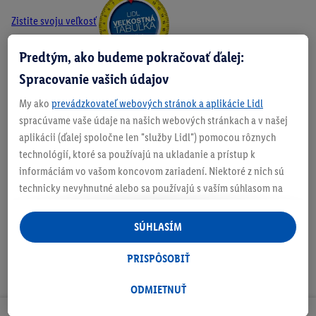
Zistite svoju veľkosť
Predtým, ako budeme pokračovať ďalej:
Spracovanie vašich údajov
O produkte
My ako
prevádzkovateľ webových stránok a aplikácie Lidl
spracúvame vaše údaje na našich webových stránkach a v našej
aplikácii (ďalej spoločne len "služby Lidl") pomocou rôznych
technológií, ktoré sa používajú na ukladanie a prístup k
informáciám vo vašom koncovom zariadení. Niektoré z nich sú
Podrobnosti o bezpečnosti produktu
technicky nevyhnutné alebo sa používajú s vaším súhlasom na
pohodlné nastavenie, na zostavovanie štatistík alebo na
personalizovanú reklamu v rámci služieb Lidl aj mimo nich. Ak
SÚHLASÍM
ste účastníkom programu Lidl Plus, na tieto účely sa spracúvajú
aj údaje z vášho nákupného správania v obchode.
PRISPÔSOBIŤ
Ak tu udelíte svoj súhlas na účely personalizovanej reklamy a
následne si vytvoríte účet Lidl Plus alebo sa prihlásite do svojho
ODMIETNUŤ
existujúceho účtu Lidl Plus, my a náš partner Criteo S.A. môžeme