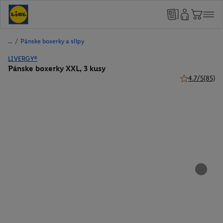
/
Pánske boxerky a slipy
LIVERGY®
Pánske boxerky XXL, 3 kusy
4.7/5
(85)
4.7 z 5 hviezd