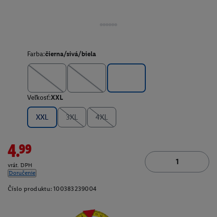
Farba:
čierna/sivá/biela
Veľkosť:
XXL
XXL
3XL
4XL
4.99
vrát. DPH
Doručenie
Číslo produktu:
100383239004