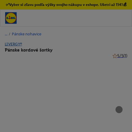
✅Vyber si zľavu podľa výšky svojho nákupu v eshope. Ušetri až 15€!💰
/
Pánske nohavice
LIVERGY®
Pánske kordové šortky
5/5
(1)
5 z 5 hviez