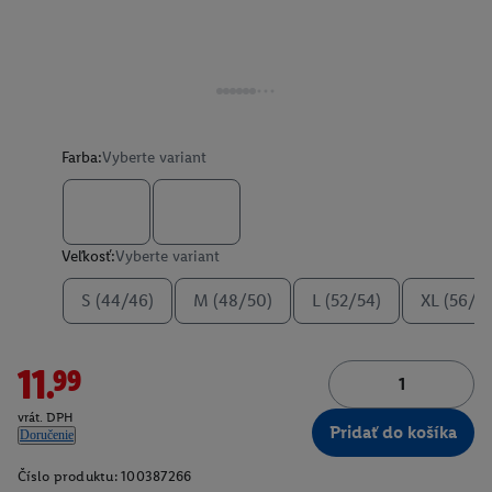
Farba:
Vyberte variant
Veľkosť:
Vyberte variant
S (44/46)
M (48/50)
L (52/54)
XL (56/5
11.99
vrát. DPH
Pridať do košíka
Doručenie
Číslo produktu:
100387266