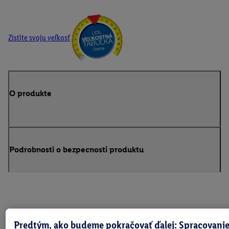
Zistite svoju veľkosť
O produkte
Podrobnosti o bezpecnosti produktu
Predtým, ako budeme pokračovať ďalej: Spracovanie