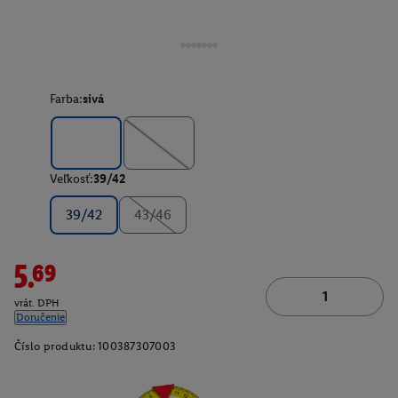
Farba:
sivá
Veľkosť:
39/42
39/42
43/46
5.69
vrát. DPH
Doručenie
Číslo produktu:
100387307003