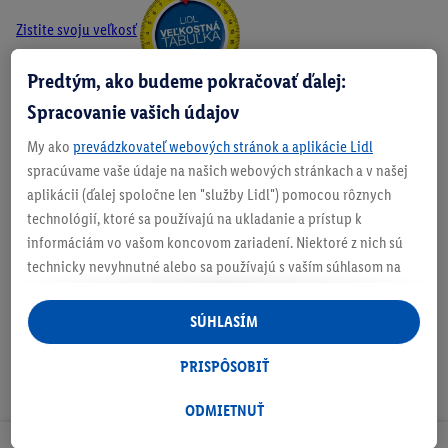
Zistite svoju veľkosť
Predtým, ako budeme pokračovať ďalej:
Spracovanie vašich údajov
O produkte
My ako
prevádzkovateľ webových stránok a aplikácie Lidl
spracúvame vaše údaje na našich webových stránkach a v našej
aplikácii (ďalej spoločne len "služby Lidl") pomocou rôznych
technológií, ktoré sa používajú na ukladanie a prístup k
informáciám vo vašom koncovom zariadení. Niektoré z nich sú
Podrobnosti o bezpečnosti produktu
technicky nevyhnutné alebo sa používajú s vaším súhlasom na
pohodlné nastavenie, na zostavovanie štatistík alebo na
personalizovanú reklamu v rámci služieb Lidl aj mimo nich. Ak
SÚHLASÍM
ste účastníkom programu Lidl Plus, na tieto účely sa spracúvajú
aj údaje z vášho nákupného správania v obchode.
PRISPÔSOBIŤ
Ak tu udelíte svoj súhlas na účely personalizovanej reklamy a
následne si vytvoríte účet Lidl Plus alebo sa prihlásite do svojho
ODMIETNUŤ
existujúceho účtu Lidl Plus, my a náš partner Criteo S.A. môžeme