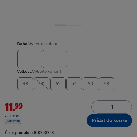
Farba:
Vyberte variant
Veľkosť:
Vyberte variant
48
50
52
54
56
58
11.99
vrát. DPH
Pridať do košíka
Doručenie
Číslo produktu:
100390323