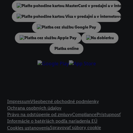
niekoľko koncových zariadení alebo používanie viacerých služieb spo
Lidl, pomocou vašej hashovanej e-mailovej adresy a prípadne ďalších
identifikátorov/identifikátorov, ktoré má spoločnosť Criteo SA k dispo
V časti "
Prispôsobiť
" môžete povoliť jednotlivé účely a nájsť ďalšie in
podmienkach spracúvania osobných údajov.
Na dobierku
Kliknutím na možnosť "
Odmietnuť
" môžete povoliť iba používanie po
technológií. Kliknutím na "
Súhlasím
" vyjadríte súhlas so spracúvaním
Platba online
vyššie uvedené účely. Ďalšie informácie vrátane informácií o dobe u
údajov a Vašom práve kedykoľvek odvolať súhlas s účinnosťou do bu
nájdete v našich
zásadách ochrany osobných údajov
.
Imprint nájdete 
Právne informácie
Impressum
Všeobecné obchodné podmienky
Ochrana osobných údajov
Právo na odstúpenie od zmluvy
Compliance
Prístupnosť
Informácie o batériách podľa nariadenia EÚ
Spravovať súbory cookie
Cookies ustanovenia