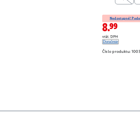
Nedostupné! Podob
8.99
vrát. DPH
Doručenie
Číslo produktu:
100