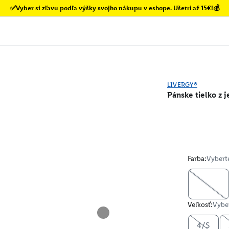
✅Vyber si zľavu podľa výšky svojho nákupu v eshope. Ušetri až 15€!💰
LIVERGY®
Pánske tielko z 
Farba:
Vybert
Veľkosť:
Vyber
4/S