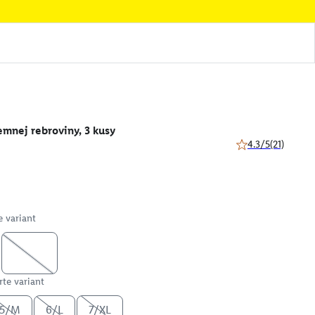
jemnej rebroviny, 3 kusy
4.3/5
(21)
4.3 z 5 hviezdičiek
e variant
te variant
5/M
6/L
7/XL