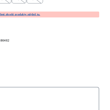
né skvelé produkty nájdeš tu.
386462