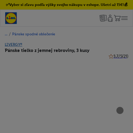
✅Vyber si zľavu podľa výšky svojho nákupu v eshope. Ušetri až 15€!💰
/
Pánske spodné oblečenie
LIVERGY®
Pánske tielko z jemnej rebroviny, 3 kusy
3.7/5
(21)
3.7 z 5 hviezd