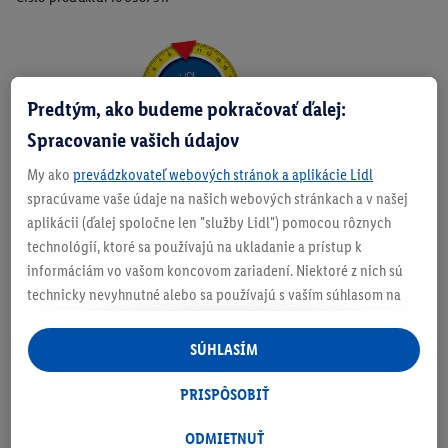
Zistite svoju veľkosť
Predtým, ako budeme pokračovať ďalej:
Spracovanie vašich údajov
My ako
prevádzkovateľ webových stránok a aplikácie Lidl
O produkte
spracúvame vaše údaje na našich webových stránkach a v našej
aplikácii (ďalej spoločne len "služby Lidl") pomocou rôznych
technológií, ktoré sa používajú na ukladanie a prístup k
informáciám vo vašom koncovom zariadení. Niektoré z nich sú
technicky nevyhnutné alebo sa používajú s vaším súhlasom na
Podrobnosti o bezpečnosti produktu
pohodlné nastavenie, na zostavovanie štatistík alebo na
personalizovanú reklamu v rámci služieb Lidl aj mimo nich. Ak
SÚHLASÍM
ste účastníkom programu Lidl Plus, na tieto účely sa spracúvajú
aj údaje z vášho nákupného správania v obchode.
PRISPÔSOBIŤ
Ak tu udelíte svoj súhlas na účely personalizovanej reklamy a
následne si vytvoríte účet Lidl Plus alebo sa prihlásite do svojho
ODMIETNUŤ