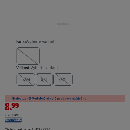
Farba:
Vyberte variant
Veľkosť:
Vyberte variant
5/M
6/L
7/XL
Nedostupné! Podobné skvelé produkty nájdeš tu.
8.99
vrát. DPH
Doručenie
Číslo produktu:
100387317