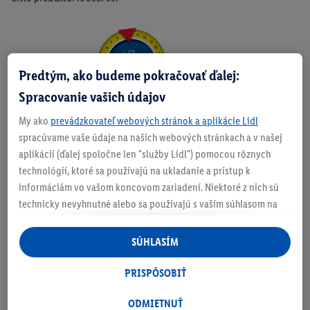
Zistite svoju veľkosť
Predtým, ako budeme pokračovať ďalej:
Spracovanie vašich údajov
My ako
prevádzkovateľ webových stránok a aplikácie Lidl
O produkte
spracúvame vaše údaje na našich webových stránkach a v našej
aplikácii (ďalej spoločne len "služby Lidl") pomocou rôznych
technológií, ktoré sa používajú na ukladanie a prístup k
informáciám vo vašom koncovom zariadení. Niektoré z nich sú
technicky nevyhnutné alebo sa používajú s vaším súhlasom na
Podrobnosti o bezpečnosti produktu
pohodlné nastavenie, na zostavovanie štatistík alebo na
personalizovanú reklamu v rámci služieb Lidl aj mimo nich. Ak
SÚHLASÍM
ste účastníkom programu Lidl Plus, na tieto účely sa spracúvajú
aj údaje z vášho nákupného správania v obchode.
PRISPÔSOBIŤ
Ak tu udelíte svoj súhlas na účely personalizovanej reklamy a
následne si vytvoríte účet Lidl Plus alebo sa prihlásite do svojho
ODMIETNUŤ