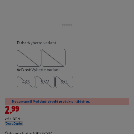
Farba:
Vyberte variant
Veľkosť:
Vyberte variant
4/S
5/M
6/L
Nedostupné! Podobné skvelé produkty nájdeš tu.
2.99
vrát. DPH
Doručenie
Číslo produktu:
100387537