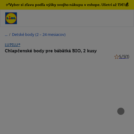
✅Vyber si zľavu podľa výšky svojho nákupu v eshope. Ušetri až 15€!💰
/
Detské body (2 – 24 mesiacov)
LUPILU®
Chlapčenské body pre bábätká BIO, 2 kusy
5/5
(1)
5 z 5 hviez