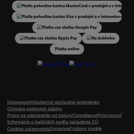
niekoľko koncových zariadení alebo používanie viacerých služieb spo
Lidl, pomocou vašej hashovanej e-mailovej adresy a prípadne ďalších
identifikátorov/identifikátorov, ktoré má spoločnosť Criteo SA k dispo
V časti "
Prispôsobiť
" môžete povoliť jednotlivé účely a nájsť ďalšie in
podmienkach spracúvania osobných údajov.
Na dobierku
Kliknutím na možnosť "
Odmietnuť
" môžete povoliť iba používanie po
technológií. Kliknutím na "
Súhlasím
" vyjadríte súhlas so spracúvaním
Platba online
vyššie uvedené účely. Ďalšie informácie vrátane informácií o dobe u
údajov a Vašom práve kedykoľvek odvolať súhlas s účinnosťou do bu
nájdete v našich
zásadách ochrany osobných údajov
.
Imprint nájdete 
Právne informácie
Impressum
Všeobecné obchodné podmienky
Ochrana osobných údajov
Právo na odstúpenie od zmluvy
Compliance
Prístupnosť
Informácie o batériách podľa nariadenia EÚ
Spravovať súbory cookie
Cookies ustanovenia