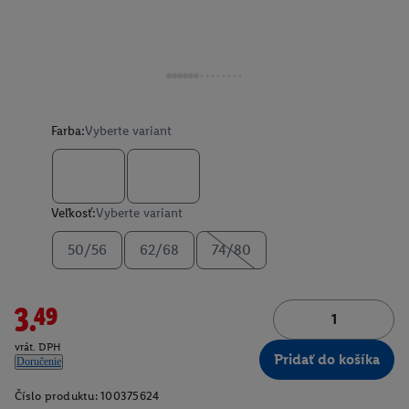
Farba:
Vyberte variant
Veľkosť:
Vyberte variant
50/56
62/68
74/80
3.49
vrát. DPH
Pridať do košíka
Doručenie
Číslo produktu:
100375624