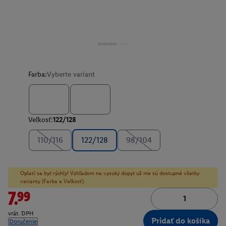
Farba:
Vyberte variant
Veľkosť:
122/128
110/116
122/128
98/104
Oplatí sa byť rýchly! Vzhľadom na vysoký dopyt už nie sú dostupné všetky
varianty (Farba a Veľkosť).
7.99
vrát. DPH
Pridať do košíka
Doručenie