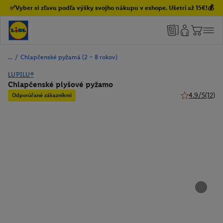
✅Vyber si zľavu podľa výšky svojho nákupu v eshope. Ušetri až 15€!💰
/
Chlapčenské pyžamá (2 – 8 rokov)
LUPILU®
Chlapčenské plyšové pyžamo
4.9/5
(12)
Odporúčané zákazníkmi
4.9 z 5 hviezd