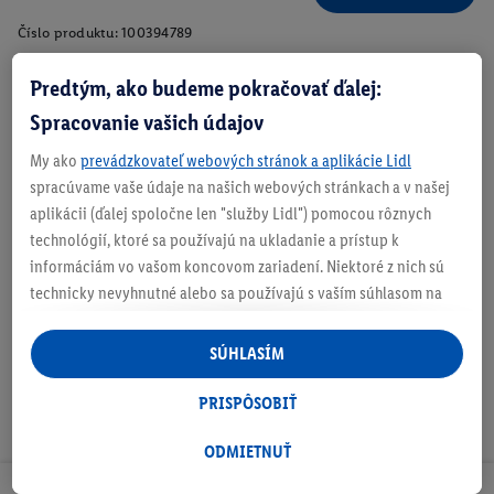
Číslo produktu:
100394789
Predtým, ako budeme pokračovať ďalej:
Spracovanie vašich údajov
Zistite svoju veľkosť
My ako
prevádzkovateľ webových stránok a aplikácie Lidl
spracúvame vaše údaje na našich webových stránkach a v našej
aplikácii (ďalej spoločne len "služby Lidl") pomocou rôznych
technológií, ktoré sa používajú na ukladanie a prístup k
O produkte
informáciám vo vašom koncovom zariadení. Niektoré z nich sú
technicky nevyhnutné alebo sa používajú s vaším súhlasom na
pohodlné nastavenie, na zostavovanie štatistík alebo na
personalizovanú reklamu v rámci služieb Lidl aj mimo nich. Ak
SÚHLASÍM
ste účastníkom programu Lidl Plus, na tieto účely sa spracúvajú
aj údaje z vášho nákupného správania v obchode.
PRISPÔSOBIŤ
Ak tu udelíte svoj súhlas na účely personalizovanej reklamy a
následne si vytvoríte účet Lidl Plus alebo sa prihlásite do svojho
ODMIETNUŤ
existujúceho účtu Lidl Plus, my a náš partner Criteo S.A. môžeme