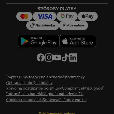
Kliknutím na možnosť "
Odmietnuť
" môžete povoliť iba
SPÔSOBY PLATBY
používanie potrebných technológií. Kliknutím na "
Súhlasím
"
vyjadríte súhlas so spracúvaním na všetky vyššie uvedené účely.
Ďalšie informácie vrátane informácií o dobe uchovávania
Na dobierku
Platba online
údajov a Vašom práve kedykoľvek odvolať súhlas s účinnosťou
do budúcnosti nájdete v našich
zásadách ochrany osobných
údajov
.
Imprint nájdete tu.
Právne informácie
Impressum
Všeobecné obchodné podmienky
Ochrana osobných údajov
Právo na odstúpenie od zmluvy
Compliance
Prístupnosť
Informácie o batériách podľa nariadenia EÚ
Cookies ustanovenia
Spravovať súbory cookie
Odstúpenie od zmluvy