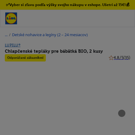
✅Vyber si zľavu podľa výšky svojho nákupu v eshope. Ušetri až 15€!💰
/
Detské nohavice a legíny (2 – 24 mesiacov)
LUPILU®
Chlapčenské tepláky pre bábätká BIO, 2 kusy
4.8/5
(35)
Odporúčané zákazníkmi
4.8 z 5 hviezd