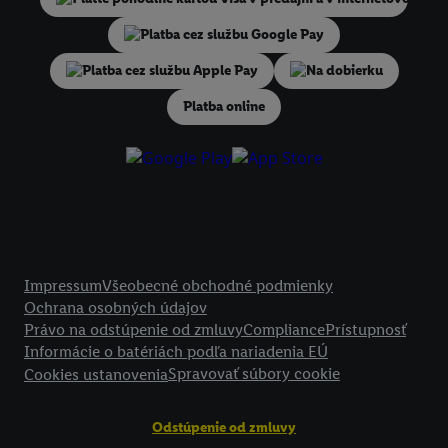
identifikátorov/identifikátorov, ktoré má spoločnosť Criteo SA k dispo
V časti "
Prispôsobiť
" môžete povoliť jednotlivé účely a nájsť ďalšie in
podmienkach spracúvania osobných údajov.
Na dobierku
Kliknutím na možnosť "
Odmietnuť
" môžete povoliť iba používanie po
Platba online
technológií. Kliknutím na "
Súhlasím
" vyjadríte súhlas so spracúvaním
vyššie uvedené účely. Ďalšie informácie vrátane informácií o dobe u
údajov a Vašom práve kedykoľvek odvolať súhlas s účinnosťou do bu
nájdete v našich
zásadách ochrany osobných údajov
.
Imprint nájdete 
Právne informácie
Impressum
Všeobecné obchodné podmienky
Ochrana osobných údajov
Právo na odstúpenie od zmluvy
Compliance
Prístupnosť
Informácie o batériách podľa nariadenia EÚ
Spravovať súbory cookie
Cookies ustanovenia
Odstúpenie od zmluvy