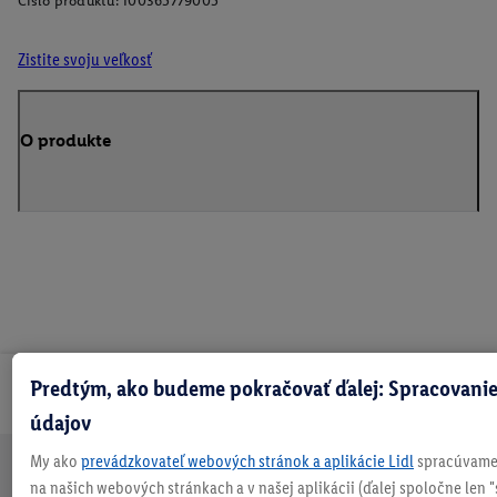
Číslo produktu:
100365779005
Zistite svoju veľkosť
O produkte
Predtým, ako budeme pokračovať ďalej: Spracovanie
Odoberaj Newsletter!
údajov
My ako
prevádzkovateľ webových stránok a aplikácie Lidl
spracúvame 
na našich webových stránkach a v našej aplikácii (ďalej spoločne len "
Doprava
30 dní na
Vrátenie
Každý
Bezpečný nákup