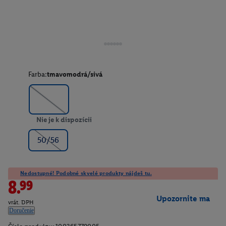
Farba:
tmavomodrá/sivá
Nie je k dispozícii
50/56
Nedostupné! Podobné skvelé produkty nájdeš tu.
8.99
Upozornite ma
vrát. DPH
Doručenie