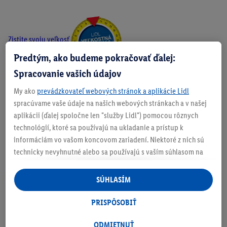
Zistite svoju veľkosť
Predtým, ako budeme pokračovať ďalej:
Spracovanie vašich údajov
My ako
prevádzkovateľ webových stránok a aplikácie Lidl
O produkte
spracúvame vaše údaje na našich webových stránkach a v našej
aplikácii (ďalej spoločne len "služby Lidl") pomocou rôznych
technológií, ktoré sa používajú na ukladanie a prístup k
informáciám vo vašom koncovom zariadení. Niektoré z nich sú
Informácie o batériách podľa nariadenia EÚ o
technicky nevyhnutné alebo sa používajú s vaším súhlasom na
batériách
pohodlné nastavenie, na zostavovanie štatistík alebo na
personalizovanú reklamu v rámci služieb Lidl aj mimo nich. Ak
SÚHLASÍM
ste účastníkom programu Lidl Plus, na tieto účely sa spracúvajú
aj údaje z vášho nákupného správania v obchode.
PRISPÔSOBIŤ
Ak tu udelíte svoj súhlas na účely personalizovanej reklamy a
následne si vytvoríte účet Lidl Plus alebo sa prihlásite do svojho
ODMIETNUŤ