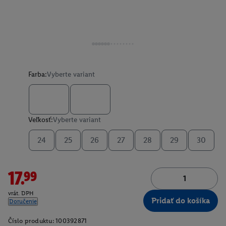
Farba:
Vyberte variant
Veľkosť:
Vyberte variant
24
25
26
27
28
29
30
17.99
vrát. DPH
Pridať do košíka
Doručenie
Číslo produktu:
100392871