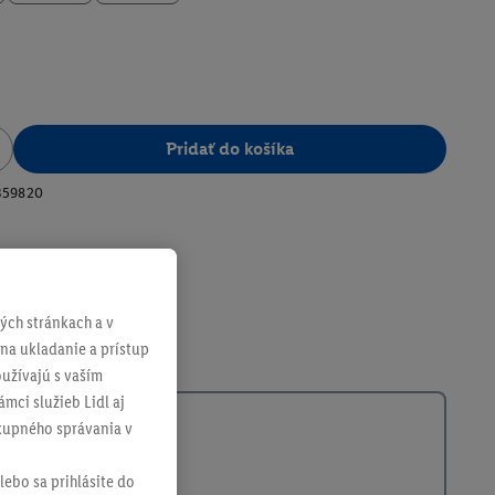
Pridať do košíka
359820
ch stránkach a v
 na ukladanie a prístup
užívajú s vaším
mci služieb Lidl aj
ákupného správania v
lebo sa prihlásite do