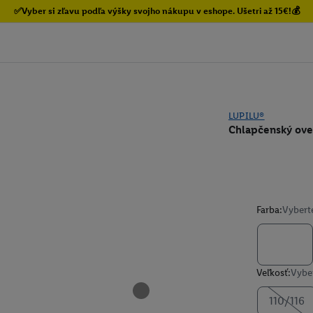
✅Vyber si zľavu podľa výšky svojho nákupu v eshope. Ušetri až 15€!💰
LUPILU®
Chlapčenský ove
Farba:
Vybert
Veľkosť:
Vyber
110/116