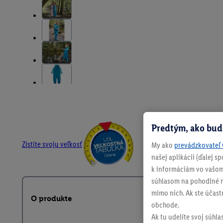
Predtým, ako bud
Zistite svoju veľkosť
My ako
prevádzkovateľ 
našej aplikácii (ďalej 
k informáciám vo vašom
súhlasom na pohodlné na
mimo nich. Ak ste účast
O produkte
obchode.
Ak tu udelíte svoj súhla