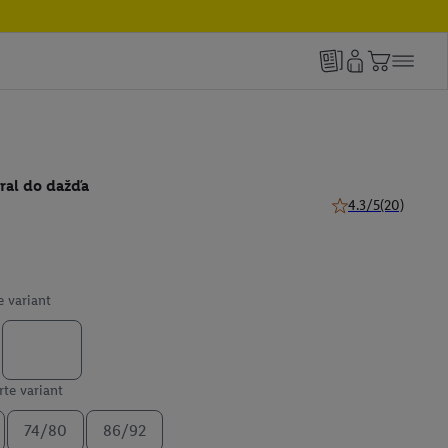
ral do dažďa
4.3/5
(20)
4.3 z 5 hviezdičiek
e variant
te variant
74/80
86/92