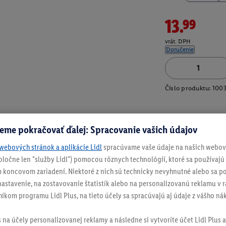
13.99
vrát. DPH
Doručenie
Číslo produktu:
100
eme pokračovať ďalej: Spracovanie vašich údajov
webových stránok a aplikácie Lidl
spracúvame vaše údaje na našich webový
spoločne len "služby Lidl") pomocou rôznych technológií, ktoré sa používajú
 koncovom zariadení. Niektoré z nich sú technicky nevyhnutné alebo sa po
stavenie, na zostavovanie štatistík alebo na personalizovanú reklamu v rá
níkom programu Lidl Plus, na tieto účely sa spracúvajú aj údaje z vášho n
s na účely personalizovanej reklamy a následne si vytvoríte účet Lidl Plus a