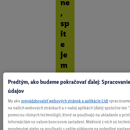
ne
,
sp
it
e
je
m
ne
Predtým, ako budeme pokračovať ďalej: Spracovanie
O
údajov
b
j
My ako
prevádzkovateľ webových stránok a aplikácie Lidl
spracúvame 
a
na našich webových stránkach a v našej aplikácii (ďalej spoločne len "
v
pomocou rôznych technológií, ktoré sa používajú na ukladanie a prís
t
e
informáciám vo vašom koncovom zariadení. Niektoré z nich sú techni
v
nevyhnutné alebo sa používajú s vaším súhlasom na pohodlné nastave