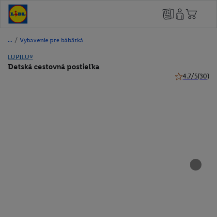
/
Vybavenie pre bábätká
LUPILU®
Detská cestovná postieľka
4.7/5
(30)
4.7 z 5 hviezd