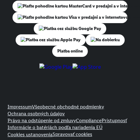
Na dobierku
Platba online
Právne informácie
Impressum
Všeobecné obchodné podmienky
Ochrana osobných údajov
Právo na odstúpenie od zmluvy
Compliance
Prístupnosť
Informácie o batériách podľa nariadenia EÚ
Spravovať cookies
Cookies ustanovenia