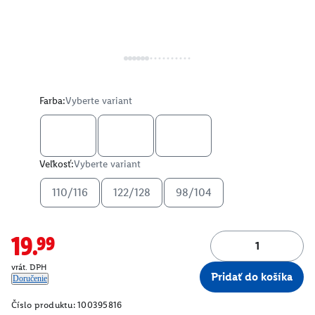
Farba:
Vyberte variant
Veľkosť:
Vyberte variant
110/116
122/128
98/104
19.99
vrát. DPH
Pridať do košíka
Doručenie
Číslo produktu:
100395816