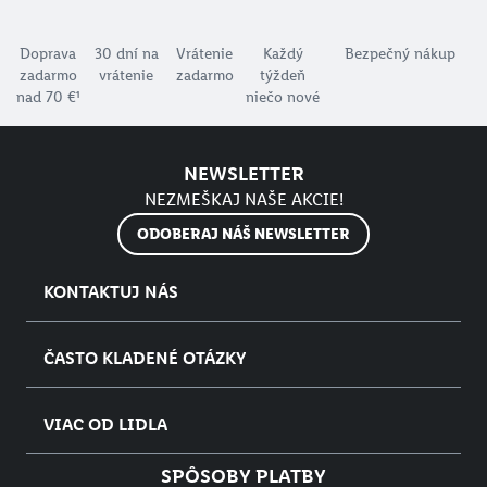
Doprava
30 dní na
Vrátenie
Každý
Bezpečný nákup
zadarmo
vrátenie
zadarmo
týždeň
nad 70 €¹
niečo nové
NEWSLETTER
NEZMEŠKAJ NAŠE AKCIE!
ODOBERAJ NÁŠ NEWSLETTER
KONTAKTUJ NÁS
ČASTO KLADENÉ OTÁZKY
VIAC OD LIDLA
SPÔSOBY PLATBY