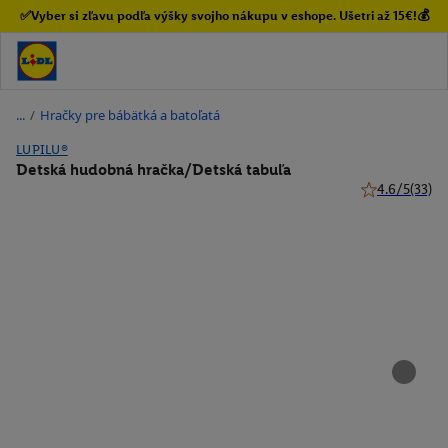
✅Vyber si zľavu podľa výšky svojho nákupu v eshope. Ušetri až 15€!💰
/
Hračky pre bábätká a batoľatá
LUPILU®
Detská hudobná hračka/Detská tabuľa
4.6/5
(33)
4.6 z 5 hviezd