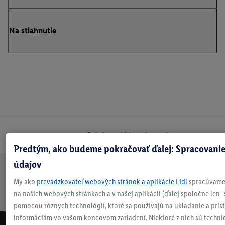
Na stiahnutie
Odoberaj Newsletter!
Predtým, ako budeme pokračovať ďalej: Spracovanie
údajov
Doprava
30 dní na
Vrátenie
Každý
Bezpečný nákup
My ako
prevádzkovateľ webových stránok a aplikácie Lidl
spracúvame 
zadarmo
vrátenie
zadarmo
týždeň
na našich webových stránkach a v našej aplikácii (ďalej spoločne len "
nad 70 €¹
niečo nové
pomocou rôznych technológií, ktoré sa používajú na ukladanie a prís
informáciám vo vašom koncovom zariadení. Niektoré z nich sú techni