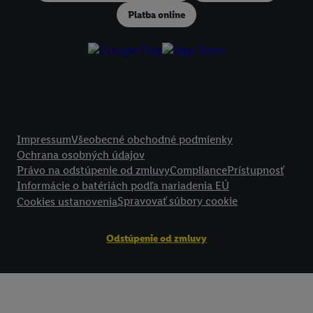
podmienkach spracúvania osobných údajov.
Platba online
Kliknutím na možnosť "
Odmietnuť
" môžete povoliť iba používanie po
technológií. Kliknutím na "
Súhlasím
" vyjadríte súhlas so spracúvaním
vyššie uvedené účely. Ďalšie informácie vrátane informácií o dobe u
údajov a Vašom práve kedykoľvek odvolať súhlas s účinnosťou do bu
nájdete v našich
zásadách ochrany osobných údajov
.
Imprint nájdete 
Právne informácie
Impressum
Všeobecné obchodné podmienky
Ochrana osobných údajov
Právo na odstúpenie od zmluvy
Compliance
Prístupnosť
Informácie o batériách podľa nariadenia EÚ
Spravovať súbory cookie
Cookies ustanovenia
Odstúpenie od zmluvy