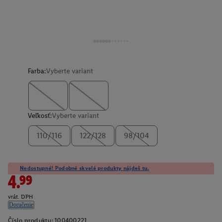
Farba:
Vyberte variant
Veľkosť:
Vyberte variant
110/116
122/128
98/104
Nedostupné! Podobné skvelé produkty nájdeš tu.
4.99
vrát. DPH
Doručenie
Číslo produktu:
100400221