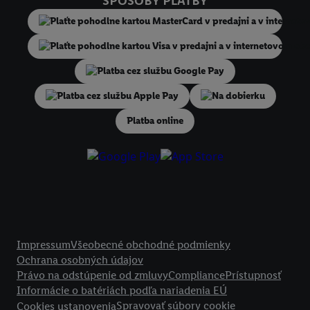
SPÔSOBY PLATBY
niekoľko koncových zariadení alebo používanie viacerých služieb spo
Lidl, pomocou vašej hashovanej e-mailovej adresy a prípadne ďalších
identifikátorov/identifikátorov, ktoré má spoločnosť Criteo SA k dispo
V časti "
Prispôsobiť
" môžete povoliť jednotlivé účely a nájsť ďalšie in
podmienkach spracúvania osobných údajov.
Kliknutím na možnosť "
Odmietnuť
" môžete povoliť iba používanie po
Na dobierku
technológií. Kliknutím na "
Súhlasím
" vyjadríte súhlas so spracúvaním
Platba online
vyššie uvedené účely. Ďalšie informácie vrátane informácií o dobe u
údajov a Vašom práve kedykoľvek odvolať súhlas s účinnosťou do bu
nájdete v našich
zásadách ochrany osobných údajov
.
Imprint nájdete 
Právne informácie
Impressum
Všeobecné obchodné podmienky
Ochrana osobných údajov
Právo na odstúpenie od zmluvy
Compliance
Prístupnosť
Informácie o batériách podľa nariadenia EÚ
Spravovať súbory cookie
Cookies ustanovenia