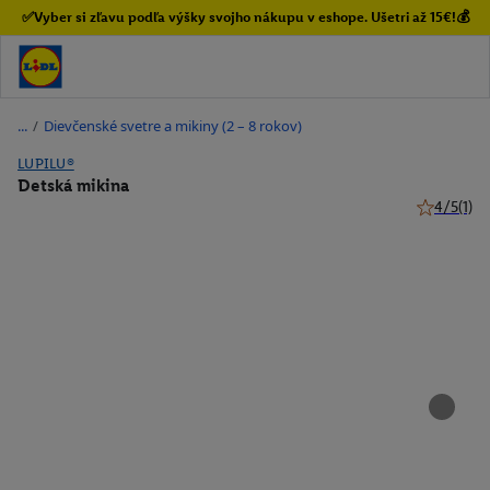
✅Vyber si zľavu podľa výšky svojho nákupu v eshope. Ušetri až 15€!💰
/
Dievčenské svetre a mikiny (2 – 8 rokov)
LUPILU®
Detská mikina
4/5
(1)
4 z 5 hviez