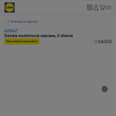
/
Overaly a súpravy
LUPILU®
Detská mušelínová súprava, 2-dielna
4.8/5
(15)
Odporúčané zákazníkmi
4.8 z 5 hviezd