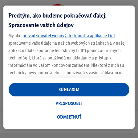
Predtým, ako budeme pokračovať ďalej:
Zistite svoju veľkosť
Spracovanie vašich údajov
My ako
prevádzkovateľ webových stránok a aplikácie Lidl
spracúvame vaše údaje na našich webových stránkach a v našej
aplikácii (ďalej spoločne len "služby Lidl") pomocou rôznych
O produkte
technológií, ktoré sa používajú na ukladanie a prístup k
informáciám vo vašom koncovom zariadení. Niektoré z nich sú
technicky nevyhnutné alebo sa používajú s vaším súhlasom na
pohodlné nastavenie, na zostavovanie štatistík alebo na
personalizovanú reklamu v rámci služieb Lidl aj mimo nich. Ak
SÚHLASÍM
ste účastníkom programu Lidl Plus, na tieto účely sa spracúvajú
aj údaje z vášho nákupného správania v obchode.
PRISPÔSOBIŤ
Ak tu udelíte svoj súhlas na účely personalizovanej reklamy a
následne si vytvoríte účet Lidl Plus alebo sa prihlásite do svojho
ODMIETNUŤ
Odoberaj Newsletter!
existujúceho účtu Lidl Plus, my a náš partner Criteo S.A. môžeme
tiež vytvoriť špeciálny online identifikátor z e-mailovej adresy,