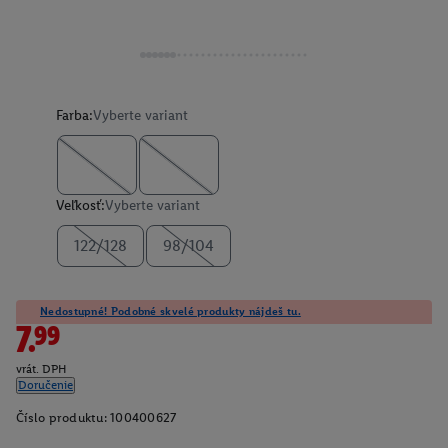
Farba:
Vyberte variant
Veľkosť:
Vyberte variant
122/128
98/104
Nedostupné! Podobné skvelé produkty nájdeš tu.
7.99
vrát. DPH
Doručenie
Číslo produktu:
100400627