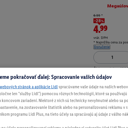
Megaúlo
6.99
*
-28%
4.99
vrát. DPH
* Najnižšia cena za po
Doručenie
Číslo produktu:
100
eme pokračovať ďalej: Spracovanie vašich údajov
webových stránok a aplikácie Lidl
spracúvame vaše údaje na našich webový
spoločne len "služby Lidl") pomocou rôznych technológií, ktoré sa používajú
 koncovom zariadení. Niektoré z nich sú technicky nevyhnutné alebo sa po
stavenie, na zostavovanie štatistík alebo na personalizovanú reklamu v rá
níkom programu Lidl Plus, na tieto účely sa spracúvajú aj údaje z vášho n
s na účely personalizovanej reklamy a následne si vytvoríte účet Lidl Plus a