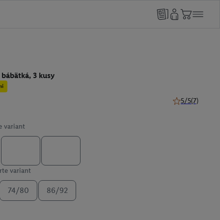
bábätká, 3 kusy
mi
5/5
(7)
5 z 5 hviezdičie
e variant
te variant
74/80
86/92