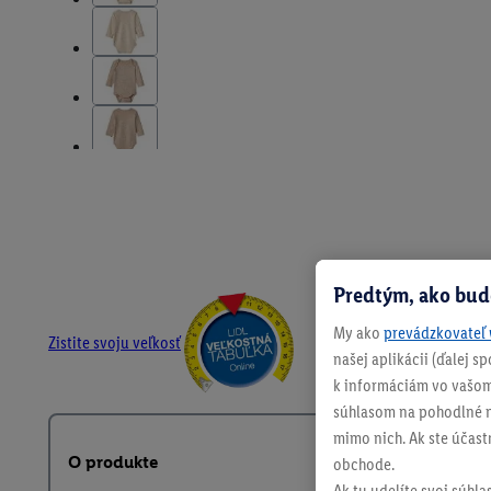
Predtým, ako bud
My ako
prevádzkovateľ 
Zistite svoju veľkosť
našej aplikácii (ďalej 
k informáciám vo vašom
súhlasom na pohodlné na
mimo nich. Ak ste účast
O produkte
obchode.
Ak tu udelíte svoj súhla