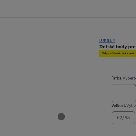
LUPILU®
Detské body pre 
Odporúčané zákazník
Farba:
Vybert
Veľkosť:
Vyber
62/68