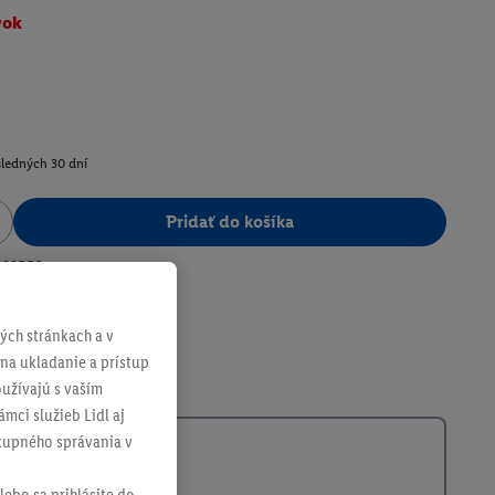
vok
sledných 30 dní
Pridať do košíka
399556
ch stránkach a v
 na ukladanie a prístup
užívajú s vaším
mci služieb Lidl aj
ákupného správania v
lebo sa prihlásite do