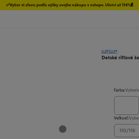
✅Vyber si zľavu podľa výšky svojho nákupu v eshope. Ušetri až 15€!💰
LUPILU®
Detské rifľové š
Farba:
Vybert
Veľkosť:
Vyber
110/116