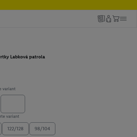
ortky Labková patrola
e variant
te variant
122/128
98/104