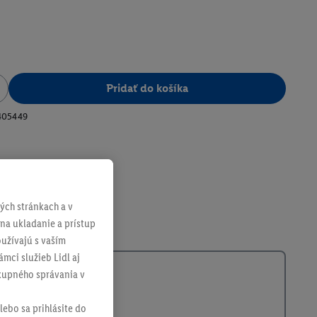
Pridať do košíka
405449
ch stránkach a v
 na ukladanie a prístup
užívajú s vaším
mci služieb Lidl aj
ákupného správania v
lebo sa prihlásite do