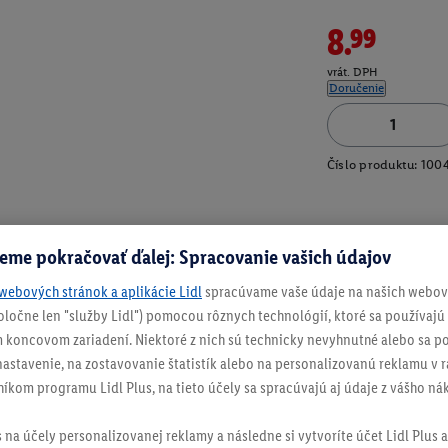
8.99
vrát. DPH
Doručenie
Číslo produktu:
100
eme pokračovať ďalej: Spracovanie vašich údajov
webových stránok a aplikácie Lidl
spracúvame vaše údaje na našich webový
spoločne len "služby Lidl") pomocou rôznych technológií, ktoré sa používajú
 koncovom zariadení. Niektoré z nich sú technicky nevyhnutné alebo sa po
stavenie, na zostavovanie štatistík alebo na personalizovanú reklamu v rá
níkom programu Lidl Plus, na tieto účely sa spracúvajú aj údaje z vášho n
s na účely personalizovanej reklamy a následne si vytvoríte účet Lidl Plus a