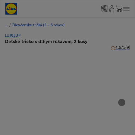
/
Dievčenské tričká (2 – 8 rokov)
LUPILU®
Detské tričko s dlhým rukávom, 2 kusy
4.6/5
(9)
4.6 z 5 hviez