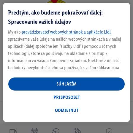
Predtým, ako budeme pokračovať ďalej:
Zistite svoju veľkosť
Spracovanie vašich údajov
My ako
prevádzkovateľ webových stránok a aplikácie Lidl
spracúvame vaše údaje na našich webových stránkach a v našej
O produkte
aplikácii (ďalej spoločne len "služby Lidl") pomocou rôznych
technológií, ktoré sa používajú na ukladanie a prístup k
informáciám vo vašom koncovom zariadení. Niektoré z nich sú
technicky nevyhnutné alebo sa používajú s vaším súhlasom na
pohodlné nastavenie, na zostavovanie štatistík alebo na
personalizovanú reklamu v rámci služieb Lidl aj mimo nich. Ak
SÚHLASÍM
ste účastníkom programu Lidl Plus, na tieto účely sa spracúvajú
aj údaje z vášho nákupného správania v obchode.
PRISPÔSOBIŤ
Ak tu udelíte svoj súhlas na účely personalizovanej reklamy a
následne si vytvoríte účet Lidl Plus alebo sa prihlásite do svojho
ODMIETNUŤ
Odoberaj Newsletter!
existujúceho účtu Lidl Plus, my a náš partner Criteo S.A. môžeme
tiež vytvoriť špeciálny online identifikátor z e-mailovej adresy,
ktorú tam uvediete, aby sme vás mohli rozpoznať v službách