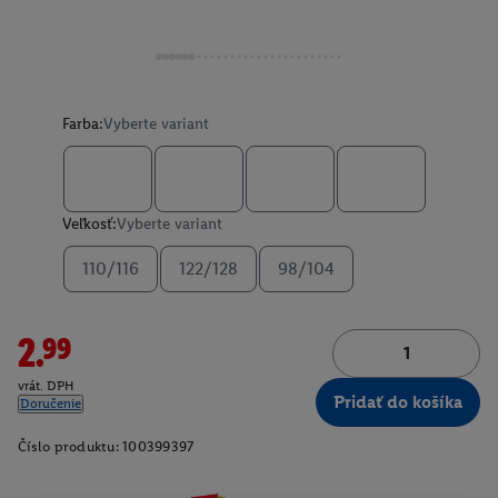
Farba:
Vyberte variant
Veľkosť:
Vyberte variant
110/116
122/128
98/104
2.99
vrát. DPH
Pridať do košíka
Doručenie
Číslo produktu:
100399397