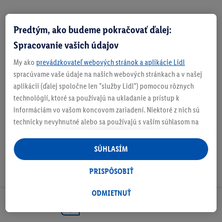
Predtým, ako budeme pokračovať ďalej:
Zistite svoju veľkosť
Spracovanie vašich údajov
My ako
prevádzkovateľ webových stránok a aplikácie Lidl
spracúvame vaše údaje na našich webových stránkach a v našej
aplikácii (ďalej spoločne len "služby Lidl") pomocou rôznych
O produkte
technológií, ktoré sa používajú na ukladanie a prístup k
informáciám vo vašom koncovom zariadení. Niektoré z nich sú
technicky nevyhnutné alebo sa používajú s vaším súhlasom na
pohodlné nastavenie, na zostavovanie štatistík alebo na
personalizovanú reklamu v rámci služieb Lidl aj mimo nich. Ak
SÚHLASÍM
ste účastníkom programu Lidl Plus, na tieto účely sa spracúvajú
aj údaje z vášho nákupného správania v obchode.
PRISPÔSOBIŤ
Ak tu udelíte svoj súhlas na účely personalizovanej reklamy a
následne si vytvoríte účet Lidl Plus alebo sa prihlásite do svojho
ODMIETNUŤ
existujúceho účtu Lidl Plus, my a náš partner Criteo S.A. môžeme
Odoberaj Newsletter!
tiež vytvoriť špeciálny online identifikátor z e-mailovej adresy,