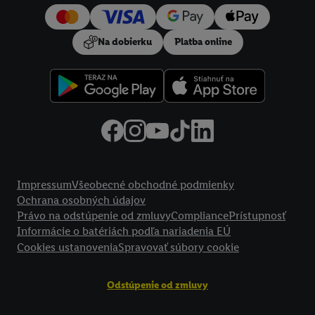
používanie potrebných technológií. Kliknutím na "
Súhlasím
"
vyjadríte súhlas so spracúvaním na všetky vyššie uvedené účely.
Na dobierku
Platba online
Ďalšie informácie vrátane informácií o dobe uchovávania
údajov a Vašom práve kedykoľvek odvolať súhlas s účinnosťou
do budúcnosti nájdete v našich
zásadách ochrany osobných
údajov
.
Imprint nájdete tu.
Právne informácie
Impressum
Všeobecné obchodné podmienky
Ochrana osobných údajov
Právo na odstúpenie od zmluvy
Compliance
Prístupnosť
Informácie o batériách podľa nariadenia EÚ
Cookies ustanovenia
Spravovať súbory cookie
Odstúpenie od zmluvy