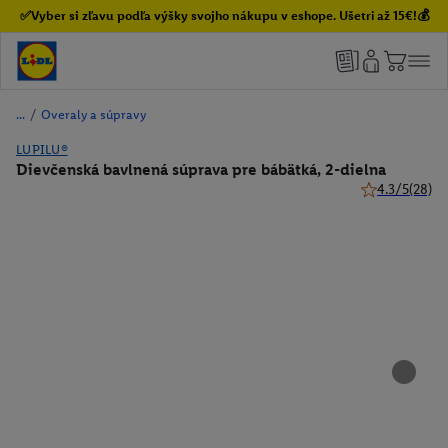
✅Vyber si zľavu podľa výšky svojho nákupu v eshope. Ušetri až 15€!💰
/
Overaly a súpravy
LUPILU®
Dievčenská bavlnená súprava pre bábätká, 2-dielna
4.3/5
(28)
4.3 z 5 hviezd