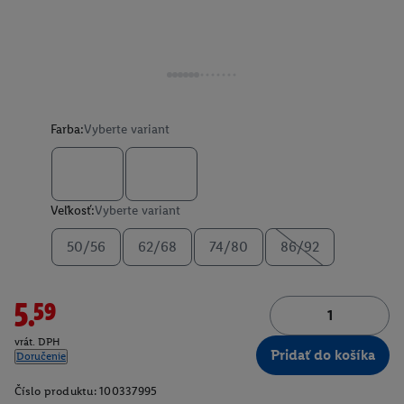
Farba:
Vyberte variant
Veľkosť:
Vyberte variant
50/56
62/68
74/80
86/92
5.59
vrát. DPH
Pridať do košíka
Doručenie
Číslo produktu:
100337995