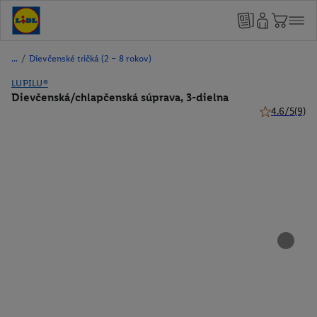
/
Dievčenské tričká (2 – 8 rokov)
LUPILU®
Dievčenská/chlapčenská súprava, 3-dielna
4.6/5
(9)
4.6 z 5 hviez