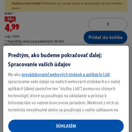
Oplatí sa byť rýchly!
Vzhľadom na vysoký dopyt je dostupných už len niekoľko
kusov.
5.99
*
-16%
4.99
vrát. DPH
Pridať do košíka
* Najnižšia cena za posledných 30 dní
Doručenie
Predtým, ako budeme pokračovať ďalej:
Číslo produktu:
100406111
Spracovanie vašich údajov
My ako
prevádzkovateľ webových stránok a aplikácie Lidl
spracúvame vaše údaje na našich webových stránkach a v našej
Zistite svoju veľkosť
aplikácii (ďalej spoločne len "služby Lidl") pomocou rôznych
technológií, ktoré sa používajú na ukladanie a prístup k
informáciám vo vašom koncovom zariadení. Niektoré z nich sú
technicky nevyhnutné alebo sa používajú s vaším súhlasom na
O produkte
pohodlné nastavenie, na zostavovanie štatistík alebo na
personalizovanú reklamu v rámci služieb Lidl aj mimo nich. Ak
SÚHLASÍM
ste účastníkom programu Lidl Plus, na tieto účely sa spracúvajú