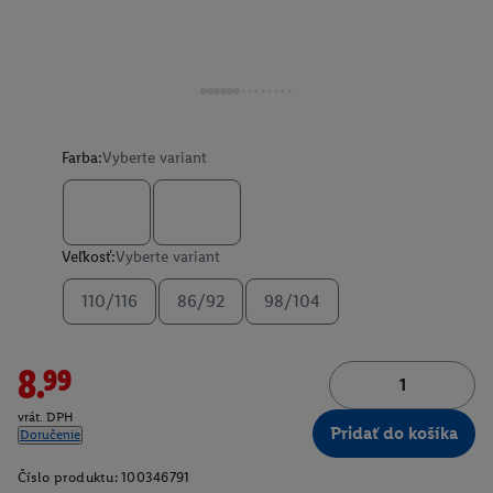
Farba:
Vyberte variant
Veľkosť:
Vyberte variant
110/116
86/92
98/104
8.99
vrát. DPH
Pridať do košíka
Doručenie
Číslo produktu:
100346791