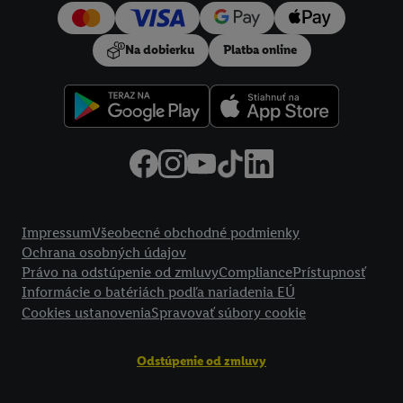
používanie potrebných technológií. Kliknutím na "
Súhlasím
"
vyjadríte súhlas so spracúvaním na všetky vyššie uvedené účely.
Na dobierku
Platba online
Ďalšie informácie vrátane informácií o dobe uchovávania
údajov a Vašom práve kedykoľvek odvolať súhlas s účinnosťou
do budúcnosti nájdete v našich
zásadách ochrany osobných
údajov
.
Imprint nájdete tu.
Právne informácie
Impressum
Všeobecné obchodné podmienky
Ochrana osobných údajov
Právo na odstúpenie od zmluvy
Compliance
Prístupnosť
Informácie o batériách podľa nariadenia EÚ
Cookies ustanovenia
Spravovať súbory cookie
Odstúpenie od zmluvy