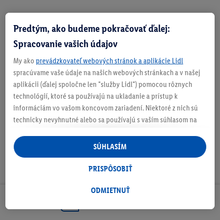
Predtým, ako budeme pokračovať ďalej:
Zistite svoju veľkosť
Spracovanie vašich údajov
My ako
prevádzkovateľ webových stránok a aplikácie Lidl
spracúvame vaše údaje na našich webových stránkach a v našej
aplikácii (ďalej spoločne len "služby Lidl") pomocou rôznych
O produkte
technológií, ktoré sa používajú na ukladanie a prístup k
informáciám vo vašom koncovom zariadení. Niektoré z nich sú
technicky nevyhnutné alebo sa používajú s vaším súhlasom na
pohodlné nastavenie, na zostavovanie štatistík alebo na
personalizovanú reklamu v rámci služieb Lidl aj mimo nich. Ak
SÚHLASÍM
ste účastníkom programu Lidl Plus, na tieto účely sa spracúvajú
aj údaje z vášho nákupného správania v obchode.
PRISPÔSOBIŤ
Ak tu udelíte svoj súhlas na účely personalizovanej reklamy a
následne si vytvoríte účet Lidl Plus alebo sa prihlásite do svojho
ODMIETNUŤ
existujúceho účtu Lidl Plus, my a náš partner Criteo S.A. môžeme
Odoberaj Newsletter!
tiež vytvoriť špeciálny online identifikátor z e-mailovej adresy,