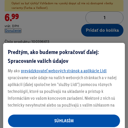
Oplatí sa byť rýchly! Vzhľadom na vysoký dopyt už nie sú dostupné všetky
varianty (Farba a Veľkosť).
6.99
vrát. DPH
Pridať do košíka
Doručenie
Číslo produktu:
100396613
Predtým, ako budeme pokračovať ďalej:
Spracovanie vašich údajov
Zistite svoju veľkosť
My ako
prevádzkovateľ webových stránok a aplikácie Lidl
spracúvame vaše údaje na našich webových stránkach a v našej
aplikácii (ďalej spoločne len "služby Lidl") pomocou rôznych
technológií, ktoré sa používajú na ukladanie a prístup k
O produkte
informáciám vo vašom koncovom zariadení. Niektoré z nich sú
technicky nevyhnutné alebo sa používajú s vaším súhlasom na
pohodlné nastavenie, na zostavovanie štatistík alebo na
S mäkkou vnútornou stranou
personalizovanú reklamu v rámci služieb Lidl aj mimo nich. Ak
SÚHLASÍM
ste účastníkom programu Lidl Plus, na tieto účely sa spracúvajú
Nohavice s elastickým pásom a šnúrkou na zaviazanie