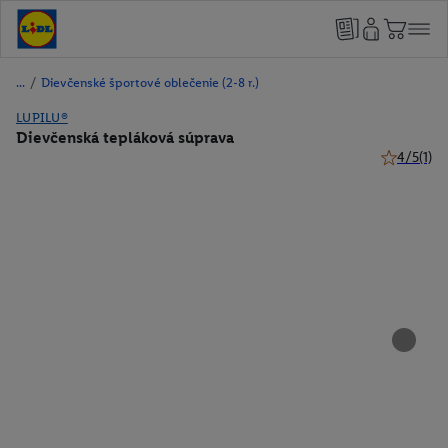
/
Dievčenské športové oblečenie (2-8 r.)
LUPILU®
Dievčenská tepláková súprava
4/5
(1)
4 z 5 hviez