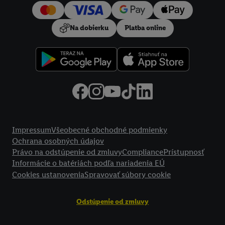
používanie potrebných technológií. Kliknutím na "
Súhlasím
"
vyjadríte súhlas so spracúvaním na všetky vyššie uvedené účely.
Na dobierku
Platba online
Ďalšie informácie vrátane informácií o dobe uchovávania
údajov a Vašom práve kedykoľvek odvolať súhlas s účinnosťou
do budúcnosti nájdete v našich
zásadách ochrany osobných
údajov
.
Imprint nájdete tu.
Právne informácie
Impressum
Všeobecné obchodné podmienky
Ochrana osobných údajov
Právo na odstúpenie od zmluvy
Compliance
Prístupnosť
Informácie o batériách podľa nariadenia EÚ
Cookies ustanovenia
Spravovať súbory cookie
Odstúpenie od zmluvy