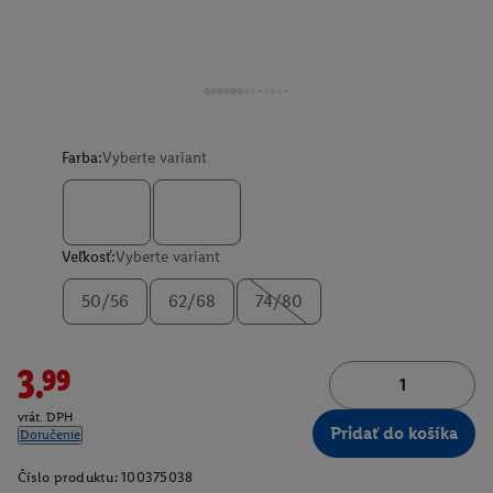
Farba:
Vyberte variant
Veľkosť:
Vyberte variant
50/56
62/68
74/80
3.99
vrát. DPH
Pridať do košíka
Doručenie
Číslo produktu:
100375038