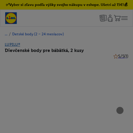
✅Vyber si zľavu podľa výšky svojho nákupu v eshope. Ušetri až 15€!💰
/
Detské body (2 – 24 mesiacov)
LUPILU®
Dievčenské body pre bábätká, 2 kusy
5/5
(1)
5 z 5 hviez