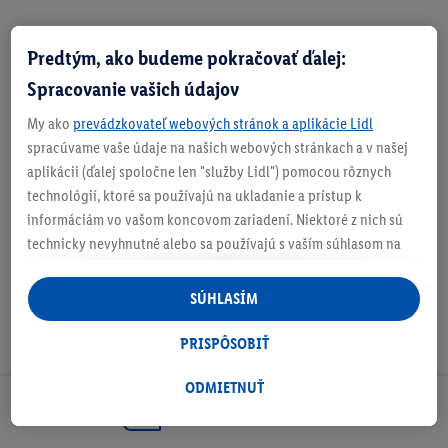
Predtým, ako budeme pokračovať ďalej:
Zistite svoju veľkosť
Spracovanie vašich údajov
My ako
prevádzkovateľ webových stránok a aplikácie Lidl
spracúvame vaše údaje na našich webových stránkach a v našej
aplikácii (ďalej spoločne len "služby Lidl") pomocou rôznych
O produkte
technológií, ktoré sa používajú na ukladanie a prístup k
informáciám vo vašom koncovom zariadení. Niektoré z nich sú
technicky nevyhnutné alebo sa používajú s vaším súhlasom na
pohodlné nastavenie, na zostavovanie štatistík alebo na
personalizovanú reklamu v rámci služieb Lidl aj mimo nich. Ak
SÚHLASÍM
ste účastníkom programu Lidl Plus, na tieto účely sa spracúvajú
aj údaje z vášho nákupného správania v obchode.
PRISPÔSOBIŤ
Ak tu udelíte svoj súhlas na účely personalizovanej reklamy a
následne si vytvoríte účet Lidl Plus alebo sa prihlásite do svojho
ODMIETNUŤ
existujúceho účtu Lidl Plus, my a náš partner Criteo S.A. môžeme
Odoberaj Newsletter!
tiež vytvoriť špeciálny online identifikátor z e-mailovej adresy,