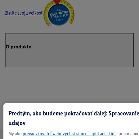
Zistite svoju veľkosť
O produkte
Predtým, ako budeme pokračovať ďalej: Spracovanie
Odoberaj Newsletter!
údajov
My ako
prevádzkovateľ webových stránok a aplikácie Lidl
spracúvame 