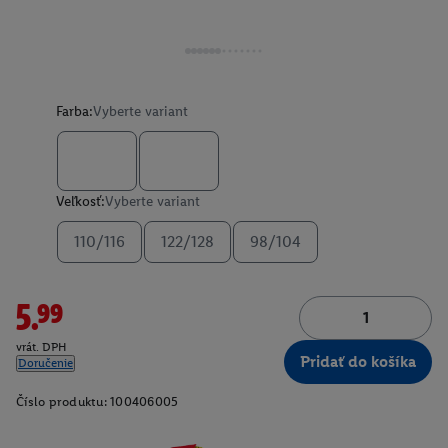
Farba:
Vyberte variant
Veľkosť:
Vyberte variant
110/116
122/128
98/104
5.99
vrát. DPH
Pridať do košíka
Doručenie
Číslo produktu:
100406005