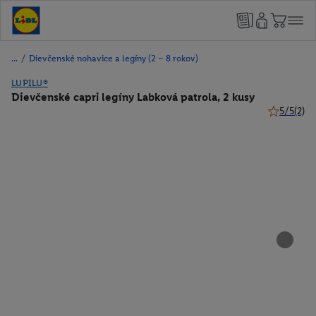
/
Dievčenské nohavice a legíny (2 – 8 rokov)
LUPILU®
Dievčenské capri legíny Labková patrola, 2 kusy
5/5
(2)
5 z 5 hviez