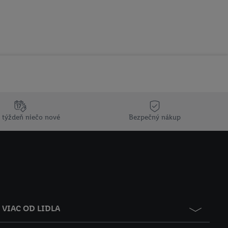
 týždeň niečo nové
Bezpečný nákup
VIAC OD LIDLA