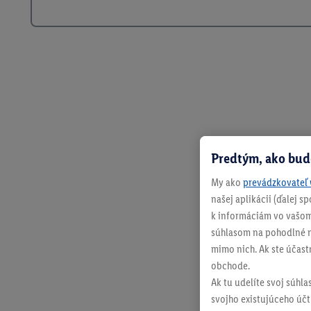
Predtým, ako bud
My ako
prevádzkovateľ 
našej aplikácii (ďalej 
k informáciám vo vašom
súhlasom na pohodlné na
mimo nich. Ak ste účast
obchode.
Ak tu udelíte svoj súhla
svojho existujúceho účtu