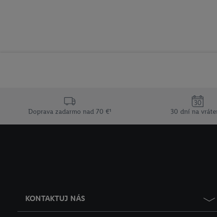
Doprava zadarmo nad 70 €¹
30 dní na vráte
KONTAKTUJ NÁS