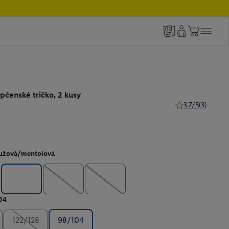
čenské tričko, 2 kusy
3.7/5
(3)
3.7 z 5 hviezdičie
užová/mentolová
04
122/128
98/104