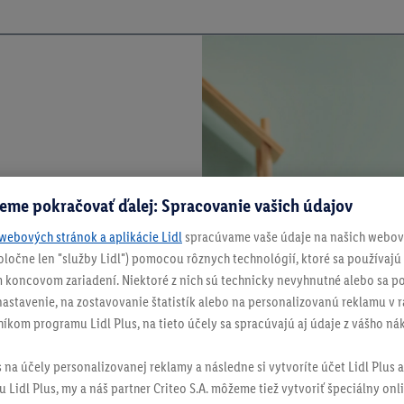
eme pokračovať ďalej: Spracovanie vašich údajov
webových stránok a aplikácie Lidl
spracúvame vaše údaje na našich webový
spoločne len "služby Lidl") pomocou rôznych technológií, ktoré sa používajú
 koncovom zariadení. Niektoré z nich sú technicky nevyhnutné alebo sa po
stavenie, na zostavovanie štatistík alebo na personalizovanú reklamu v rá
níkom programu Lidl Plus, na tieto účely sa spracúvajú aj údaje z vášho n
s na účely personalizovanej reklamy a následne si vytvoríte účet Lidl Plus a
 Lidl Plus, my a náš partner Criteo S.A. môžeme tiež vytvoriť špeciálny onli