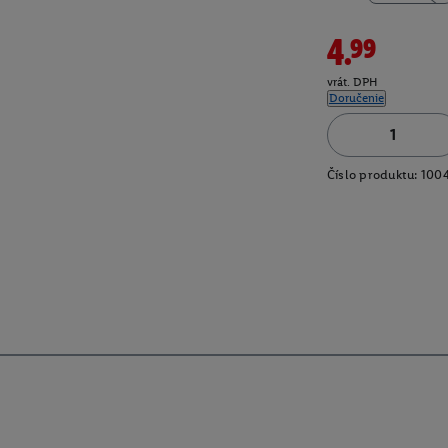
4.99
vrát. DPH
Doručenie
Číslo produktu:
100