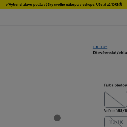
✅Vyber si zľavu podľa výšky svojho nákupu v eshope. Ušetri až 15€!💰
LUPILU®
Dievčenské/chlap
Farba:
bledor
Veľkosť:
98/1
110/116