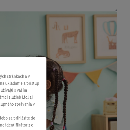
ch stránkach a v
 na ukladanie a prístup
užívajú s vaším
mci služieb Lidl aj
ákupného správania v
lebo sa prihlásite do
ne identifikátor z e-