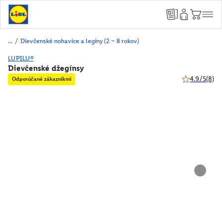
/
Dievčenské nohavice a legíny (2 – 8 rokov)
LUPILU®
Dievčenské džegínsy
4.9/5
(8)
Odporúčané zákazníkmi
4.9 z 5 hviez