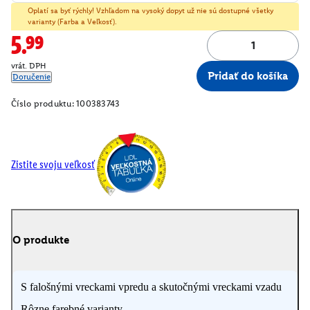
Oplatí sa byť rýchly! Vzhľadom na vysoký dopyt už nie sú dostupné všetky
varianty (Farba a Veľkosť).
5.99
vrát. DPH
Pridať do košíka
Doručenie
Číslo produktu:
100383743
Zistite svoju veľkosť
O produkte
S falošnými vreckami vpredu a skutočnými vreckami vzadu
Rôzne farebné varianty