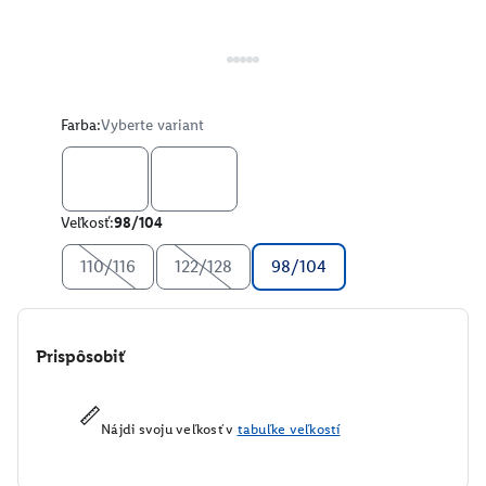
Farba:
Vyberte variant
Veľkosť:
98/104
110/116
122/128
98/104
Prispôsobiť
Nájdi svoju veľkosť v
tabuľke veľkostí