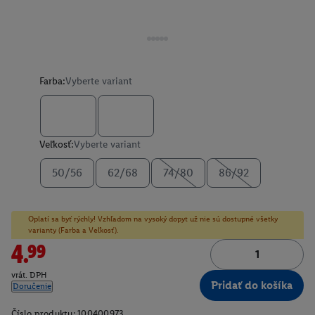
Farba:
Vyberte variant
Veľkosť:
Vyberte variant
50/56
62/68
74/80
86/92
Oplatí sa byť rýchly! Vzhľadom na vysoký dopyt už nie sú dostupné všetky
varianty (Farba a Veľkosť).
4.99
vrát. DPH
Pridať do košíka
Doručenie
Číslo produktu:
100400973