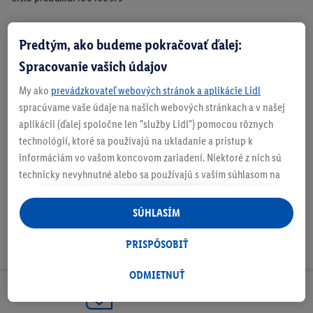
Predtým, ako budeme pokračovať ďalej:
Zistite svoju veľkosť
Spracovanie vašich údajov
My ako
prevádzkovateľ webových stránok a aplikácie Lidl
spracúvame vaše údaje na našich webových stránkach a v našej
aplikácii (ďalej spoločne len "služby Lidl") pomocou rôznych
O produkte
technológií, ktoré sa používajú na ukladanie a prístup k
informáciám vo vašom koncovom zariadení. Niektoré z nich sú
technicky nevyhnutné alebo sa používajú s vaším súhlasom na
pohodlné nastavenie, na zostavovanie štatistík alebo na
personalizovanú reklamu v rámci služieb Lidl aj mimo nich. Ak
SÚHLASÍM
ste účastníkom programu Lidl Plus, na tieto účely sa spracúvajú
aj údaje z vášho nákupného správania v obchode.
PRISPÔSOBIŤ
Ak tu udelíte svoj súhlas na účely personalizovanej reklamy a
následne si vytvoríte účet Lidl Plus alebo sa prihlásite do svojho
ODMIETNUŤ
existujúceho účtu Lidl Plus, my a náš partner Criteo S.A. môžeme
Odoberaj Newsletter!
tiež vytvoriť špeciálny online identifikátor z e-mailovej adresy,