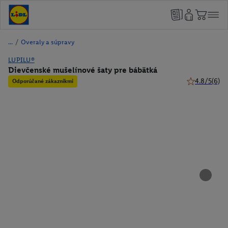
/
Overaly a súpravy
LUPILU®
Dievčenské mušelínové šaty pre bábätká
4.8/5
(6)
Odporúčané zákazníkmi
4.8 z 5 hviez