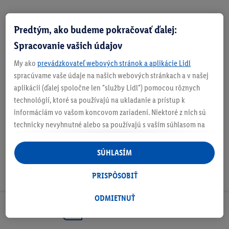
Predtým, ako budeme pokračovať ďalej:
Zistite svoju veľkosť
Spracovanie vašich údajov
My ako
prevádzkovateľ webových stránok a aplikácie Lidl
spracúvame vaše údaje na našich webových stránkach a v našej
aplikácii (ďalej spoločne len "služby Lidl") pomocou rôznych
O produkte
technológií, ktoré sa používajú na ukladanie a prístup k
informáciám vo vašom koncovom zariadení. Niektoré z nich sú
technicky nevyhnutné alebo sa používajú s vaším súhlasom na
pohodlné nastavenie, na zostavovanie štatistík alebo na
personalizovanú reklamu v rámci služieb Lidl aj mimo nich. Ak
SÚHLASÍM
ste účastníkom programu Lidl Plus, na tieto účely sa spracúvajú
aj údaje z vášho nákupného správania v obchode.
PRISPÔSOBIŤ
Ak tu udelíte svoj súhlas na účely personalizovanej reklamy a
následne si vytvoríte účet Lidl Plus alebo sa prihlásite do svojho
ODMIETNUŤ
existujúceho účtu Lidl Plus, my a náš partner Criteo S.A. môžeme
Odoberaj Newsletter!
tiež vytvoriť špeciálny online identifikátor z e-mailovej adresy,