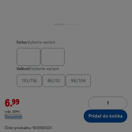
Farba:
Vyberte variant
Veľkosť:
Vyberte variant
110/116
86/92
98/104
6.99
vrát. DPH
Pridať do košíka
Doručenie
Číslo produktu:
100392023