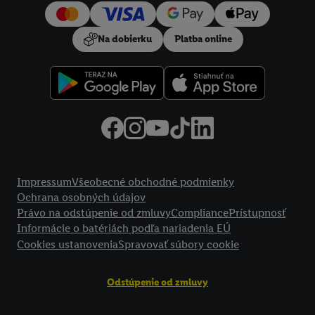
používanie potrebných technológií. Kliknutím na "
Súhlasím
"
vyjadríte súhlas so spracúvaním na všetky vyššie uvedené účely.
Na dobierku
Platba online
Ďalšie informácie vrátane informácií o dobe uchovávania
údajov a Vašom práve kedykoľvek odvolať súhlas s účinnosťou
do budúcnosti nájdete v našich
zásadách ochrany osobných
údajov
.
Imprint nájdete tu.
Právne informácie
Impressum
Všeobecné obchodné podmienky
Ochrana osobných údajov
Právo na odstúpenie od zmluvy
Compliance
Prístupnosť
Informácie o batériách podľa nariadenia EÚ
Cookies ustanovenia
Spravovať súbory cookie
Odstúpenie od zmluvy