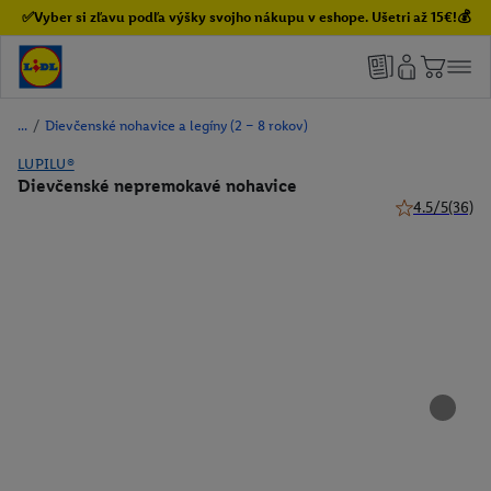
✅Vyber si zľavu podľa výšky svojho nákupu v eshope. Ušetri až 15€!💰
/
Dievčenské nohavice a legíny (2 – 8 rokov)
LUPILU®
Dievčenské nepremokavé nohavice
4.5/5
(36)
4.5 z 5 hviezd