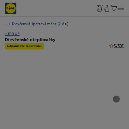
/
Dievčenská športová móda (2-8 r.)
LUPILU®
Dievčenské otepľovačky
5/5
(6)
Odporúčané zákazníkmi
5 z 5 hviez