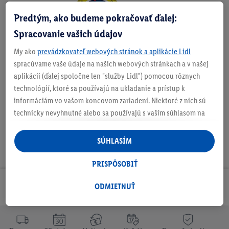
Zistite svoju veľkosť
Predtým, ako budeme pokračovať ďalej:
Spracovanie vašich údajov
My ako
prevádzkovateľ webových stránok a aplikácie Lidl
spracúvame vaše údaje na našich webových stránkach a v našej
O produkte
aplikácii (ďalej spoločne len "služby Lidl") pomocou rôznych
technológií, ktoré sa používajú na ukladanie a prístup k
informáciám vo vašom koncovom zariadení. Niektoré z nich sú
technicky nevyhnutné alebo sa používajú s vaším súhlasom na
pohodlné nastavenie, na zostavovanie štatistík alebo na
personalizovanú reklamu v rámci služieb Lidl aj mimo nich. Ak
SÚHLASÍM
ste účastníkom programu Lidl Plus, na tieto účely sa spracúvajú
aj údaje z vášho nákupného správania v obchode.
PRISPÔSOBIŤ
Ak tu udelíte svoj súhlas na účely personalizovanej reklamy a
následne si vytvoríte účet Lidl Plus alebo sa prihlásite do svojho
ODMIETNUŤ
Odoberaj Newsletter!
existujúceho účtu Lidl Plus, my a náš partner Criteo S.A. môžeme
tiež vytvoriť špeciálny online identifikátor z e-mailovej adresy,
ktorú tam uvediete, aby sme vás mohli rozpoznať v službách