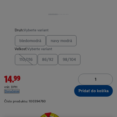
Druh:
Vyberte variant
bledomodrá
navy modrá
Veľkosť:
Vyberte variant
110/116
86/92
98/104
14.99
vrát. DPH
Pridať do košíka
Doručenie
Číslo produktu:
100394760