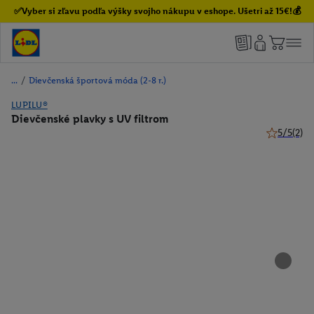
✅Vyber si zľavu podľa výšky svojho nákupu v eshope. Ušetri až 15€!💰
/
Dievčenská športová móda (2-8 r.)
LUPILU®
Dievčenské plavky s UV filtrom
5/5
(2)
5 z 5 hviez