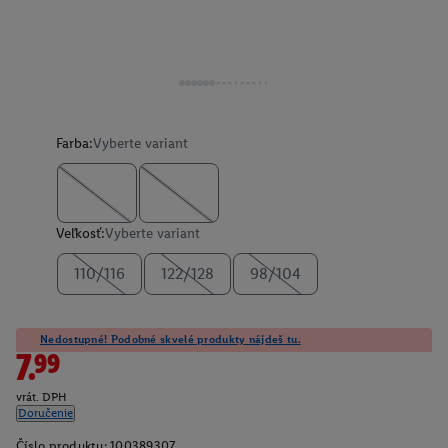
Farba:
Vyberte variant
Veľkosť:
Vyberte variant
110/116
122/128
98/104
Nedostupné! Podobné skvelé produkty nájdeš tu.
7.99
vrát. DPH
Doručenie
Číslo produktu:
100389307