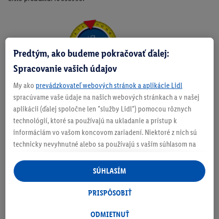
Zistite svoju veľkosť
Predtým, ako budeme pokračovať ďalej:
Spracovanie vašich údajov
My ako
prevádzkovateľ webových stránok a aplikácie Lidl
O produkte
spracúvame vaše údaje na našich webových stránkach a v našej
aplikácii (ďalej spoločne len "služby Lidl") pomocou rôznych
technológií, ktoré sa používajú na ukladanie a prístup k
informáciám vo vašom koncovom zariadení. Niektoré z nich sú
technicky nevyhnutné alebo sa používajú s vaším súhlasom na
Podrobnosti o bezpečnosti produktu
pohodlné nastavenie, na zostavovanie štatistík alebo na
personalizovanú reklamu v rámci služieb Lidl aj mimo nich. Ak
SÚHLASÍM
ste účastníkom programu Lidl Plus, na tieto účely sa spracúvajú
aj údaje z vášho nákupného správania v obchode.
PRISPÔSOBIŤ
Ak tu udelíte svoj súhlas na účely personalizovanej reklamy a
následne si vytvoríte účet Lidl Plus alebo sa prihlásite do svojho
ODMIETNUŤ