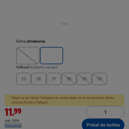
Farba:
strieborná
Veľkosť:
Vyberte variant
25
26
27
28
29
30
Oplatí sa byť rýchly! Vzhľadom na vysoký dopyt už nie sú dostupné všetky
varianty (Farba a Veľkosť).
11.99
vrát. DPH
Pridať do košíka
Doručenie