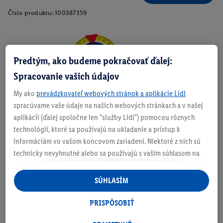
Číslo produktu:
100387359
Zistite svoju veľkosť
Predtým, ako budeme pokračovať ďalej:
Spracovanie vašich údajov
My ako
prevádzkovateľ webových stránok a aplikácie Lidl
spracúvame vaše údaje na našich webových stránkach a v našej
O produkte
aplikácii (ďalej spoločne len "služby Lidl") pomocou rôznych
technológií, ktoré sa používajú na ukladanie a prístup k
informáciám vo vašom koncovom zariadení. Niektoré z nich sú
technicky nevyhnutné alebo sa používajú s vaším súhlasom na
pohodlné nastavenie, na zostavovanie štatistík alebo na
Podrobnosti o bezpečnosti produktu
personalizovanú reklamu v rámci služieb Lidl aj mimo nich. Ak
SÚHLASÍM
ste účastníkom programu Lidl Plus, na tieto účely sa spracúvajú
aj údaje z vášho nákupného správania v obchode.
PRISPÔSOBIŤ
Ak tu udelíte svoj súhlas na účely personalizovanej reklamy a