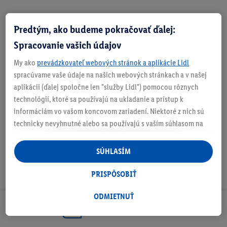
Predtým, ako budeme pokračovať ďalej:
Zistite svoju veľkosť
Spracovanie vašich údajov
My ako
prevádzkovateľ webových stránok a aplikácie Lidl
spracúvame vaše údaje na našich webových stránkach a v našej
aplikácii (ďalej spoločne len "služby Lidl") pomocou rôznych
O produkte
technológií, ktoré sa používajú na ukladanie a prístup k
informáciám vo vašom koncovom zariadení. Niektoré z nich sú
technicky nevyhnutné alebo sa používajú s vaším súhlasom na
pohodlné nastavenie, na zostavovanie štatistík alebo na
personalizovanú reklamu v rámci služieb Lidl aj mimo nich. Ak
SÚHLASÍM
ste účastníkom programu Lidl Plus, na tieto účely sa spracúvajú
aj údaje z vášho nákupného správania v obchode.
PRISPÔSOBIŤ
Ak tu udelíte svoj súhlas na účely personalizovanej reklamy a
následne si vytvoríte účet Lidl Plus alebo sa prihlásite do svojho
ODMIETNUŤ
existujúceho účtu Lidl Plus, my a náš partner Criteo S.A. môžeme
Odoberaj Newsletter!
tiež vytvoriť špeciálny online identifikátor z e-mailovej adresy,