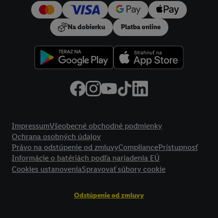
používanie potrebných technológií. Kliknutím na "
Súhlasím
"
vyjadríte súhlas so spracúvaním na všetky vyššie uvedené účely.
Na dobierku
Platba online
Ďalšie informácie vrátane informácií o dobe uchovávania
údajov a Vašom práve kedykoľvek odvolať súhlas s účinnosťou
do budúcnosti nájdete v našich
zásadách ochrany osobných
údajov
.
Imprint nájdete tu.
Právne informácie
Impressum
Všeobecné obchodné podmienky
Ochrana osobných údajov
Právo na odstúpenie od zmluvy
Compliance
Prístupnosť
Informácie o batériách podľa nariadenia EÚ
Cookies ustanovenia
Spravovať súbory cookie
Odstúpenie od zmluvy