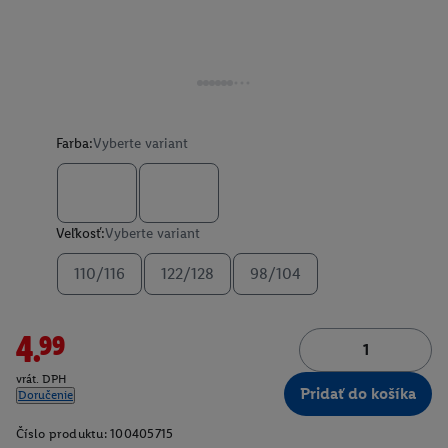
Farba:
Vyberte variant
Veľkosť:
Vyberte variant
110/116
122/128
98/104
4.99
vrát. DPH
Pridať do košíka
Doručenie
Číslo produktu:
100405715