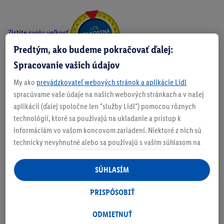
Zistite svoju veľkosť
Predtým, ako budeme pokračovať ďalej:
Spracovanie vašich údajov
My ako
prevádzkovateľ webových stránok a aplikácie Lidl
O produkte
spracúvame vaše údaje na našich webových stránkach a v našej
aplikácii (ďalej spoločne len "služby Lidl") pomocou rôznych
technológií, ktoré sa používajú na ukladanie a prístup k
informáciám vo vašom koncovom zariadení. Niektoré z nich sú
technicky nevyhnutné alebo sa používajú s vaším súhlasom na
Podrobnosti o bezpečnosti produktu
pohodlné nastavenie, na zostavovanie štatistík alebo na
personalizovanú reklamu v rámci služieb Lidl aj mimo nich. Ak
SÚHLASÍM
ste účastníkom programu Lidl Plus, na tieto účely sa spracúvajú
aj údaje z vášho nákupného správania v obchode.
PRISPÔSOBIŤ
Ak tu udelíte svoj súhlas na účely personalizovanej reklamy a
následne si vytvoríte účet Lidl Plus alebo sa prihlásite do svojho
ODMIETNUŤ