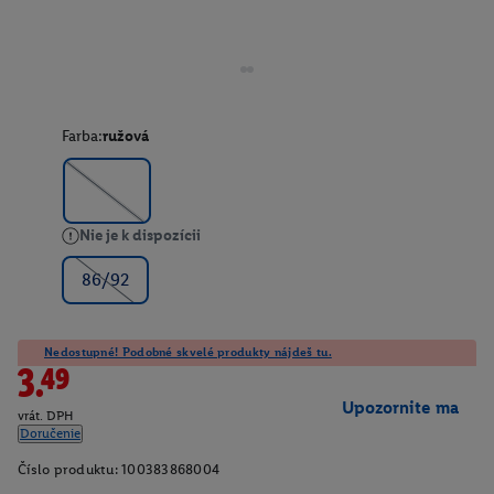
Farba:
ružová
Nie je k dispozícii
86/92
Nedostupné! Podobné skvelé produkty nájdeš tu.
3.49
Upozornite ma
vrát. DPH
Doručenie
Číslo produktu:
100383868004