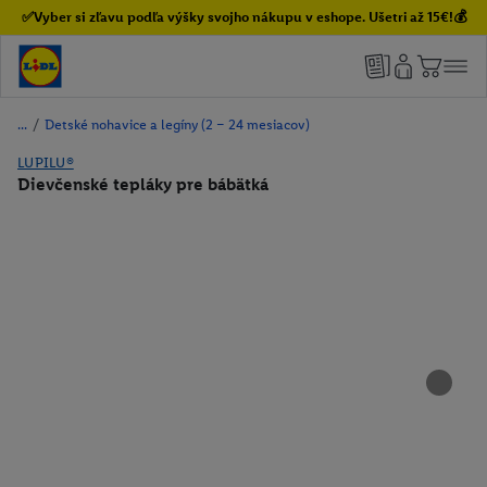
✅Vyber si zľavu podľa výšky svojho nákupu v eshope. Ušetri až 15€!💰
/
Detské nohavice a legíny (2 – 24 mesiacov)
LUPILU®
Dievčenské tepláky pre bábätká