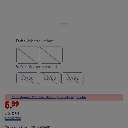
Farba:
Vyberte variant
Veľkosť:
Vyberte variant
50/56
62/68
86/92
Nedostupné! Podobné skvelé produkty nájdeš tu.
6.99
vrát. DPH
Doručenie
Číslo produktu:
100396440