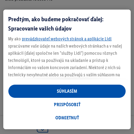
Predtým, ako budeme pokračovať ďalej:
Zistite svoju veľkosť
Spracovanie vašich údajov
My ako
prevádzkovateľ webových stránok a aplikácie Lidl
spracúvame vaše údaje na našich webových stránkach a v našej
aplikácii (ďalej spoločne len "služby Lidl") pomocou rôznych
O produkte
technológií, ktoré sa používajú na ukladanie a prístup k
informáciám vo vašom koncovom zariadení. Niektoré z nich sú
technicky nevyhnutné alebo sa používajú s vaším súhlasom na
pohodlné nastavenie, na zostavovanie štatistík alebo na
personalizovanú reklamu v rámci služieb Lidl aj mimo nich. Ak
SÚHLASÍM
ste účastníkom programu Lidl Plus, na tieto účely sa spracúvajú
aj údaje z vášho nákupného správania v obchode.
PRISPÔSOBIŤ
Ak tu udelíte svoj súhlas na účely personalizovanej reklamy a
následne si vytvoríte účet Lidl Plus alebo sa prihlásite do svojho
ODMIETNUŤ
existujúceho účtu Lidl Plus, my a náš partner Criteo S.A. môžeme
Odoberaj Newsletter!
tiež vytvoriť špeciálny online identifikátor z e-mailovej adresy,