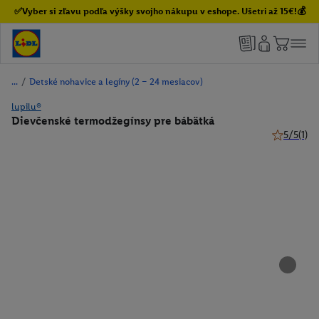
✅Vyber si zľavu podľa výšky svojho nákupu v eshope. Ušetri až 15€!💰
/
Detské nohavice a legíny (2 – 24 mesiacov)
lupilu®
Dievčenské termodžegínsy pre bábätká
5/5
(1)
5 z 5 hviez