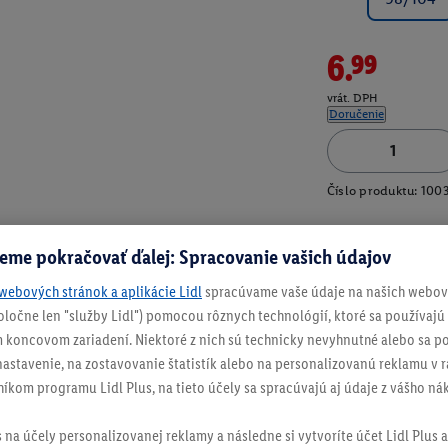
6.99
vrát. DPH
Doručenie
Číslo produktu:
100
eme pokračovať ďalej: Spracovanie vašich údajov
webových stránok a aplikácie Lidl
spracúvame vaše údaje na našich webový
spoločne len "služby Lidl") pomocou rôznych technológií, ktoré sa používajú
 koncovom zariadení. Niektoré z nich sú technicky nevyhnutné alebo sa po
stavenie, na zostavovanie štatistík alebo na personalizovanú reklamu v rá
níkom programu Lidl Plus, na tieto účely sa spracúvajú aj údaje z vášho n
s na účely personalizovanej reklamy a následne si vytvoríte účet Lidl Plus a