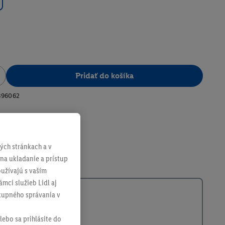
Pridať do košíka
396062
ch stránkach a v
 na ukladanie a prístup
užívajú s vaším
mci služieb Lidl aj
ákupného správania v
lebo sa prihlásite do