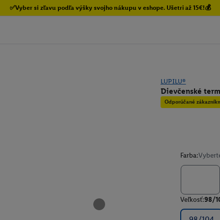
✅Vyber si zľavu podľa výšky svojho nákupu v eshope. Ušetri až 15€!💰
LUPILU®
Dievčenské ter
Odporúčané zákazník
Farba:
Vybert
Veľkosť:
98/1
98/104