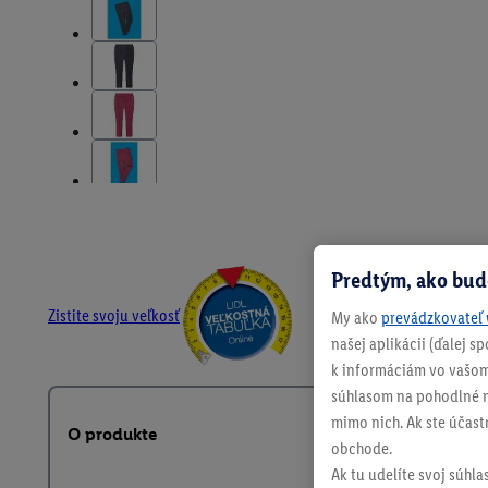
Predtým, ako bud
Zistite svoju veľkosť
My ako
prevádzkovateľ 
našej aplikácii (ďalej 
k informáciám vo vašom
súhlasom na pohodlné na
mimo nich. Ak ste účast
O produkte
obchode.
Ak tu udelíte svoj súhla