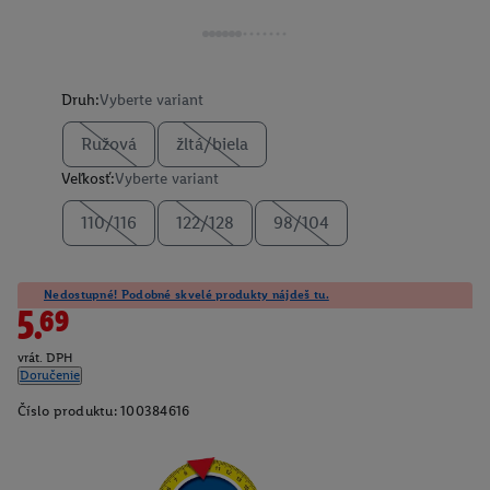
Druh:
Vyberte variant
Ružová
žltá/biela
Veľkosť:
Vyberte variant
110/116
122/128
98/104
Nedostupné! Podobné skvelé produkty nájdeš tu.
5.69
vrát. DPH
Doručenie
Číslo produktu:
100384616