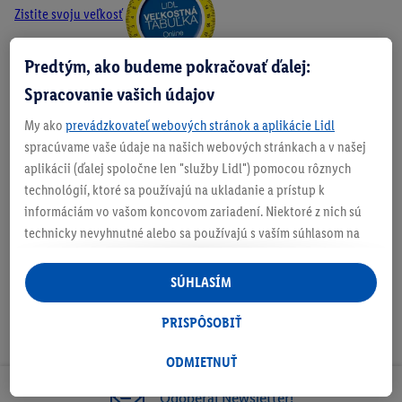
Zistite svoju veľkosť
Predtým, ako budeme pokračovať ďalej:
Spracovanie vašich údajov
O produkte
My ako
prevádzkovateľ webových stránok a aplikácie Lidl
spracúvame vaše údaje na našich webových stránkach a v našej
aplikácii (ďalej spoločne len "služby Lidl") pomocou rôznych
technológií, ktoré sa používajú na ukladanie a prístup k
Podrobnosti o bezpečnosti produktu
informáciám vo vašom koncovom zariadení. Niektoré z nich sú
technicky nevyhnutné alebo sa používajú s vaším súhlasom na
pohodlné nastavenie, na zostavovanie štatistík alebo na
personalizovanú reklamu v rámci služieb Lidl aj mimo nich. Ak
SÚHLASÍM
ste účastníkom programu Lidl Plus, na tieto účely sa spracúvajú
aj údaje z vášho nákupného správania v obchode.
PRISPÔSOBIŤ
Ak tu udelíte svoj súhlas na účely personalizovanej reklamy a
následne si vytvoríte účet Lidl Plus alebo sa prihlásite do svojho
ODMIETNUŤ
existujúceho účtu Lidl Plus, my a náš partner Criteo S.A. môžeme
Odoberaj Newsletter!