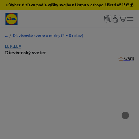
✅Vyber si zľavu podľa výšky svojho nákupu v eshope. Ušetri až 15€!💰
/
Dievčenské svetre a mikiny (2 – 8 rokov)
LUPILU®
Dievčenský sveter
5/5
(1)
5 z 5 hviez