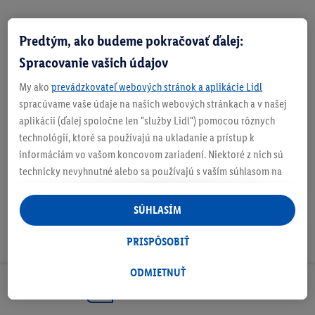
Predtým, ako budeme pokračovať ďalej:
Zistite svoju veľkosť
Spracovanie vašich údajov
My ako
prevádzkovateľ webových stránok a aplikácie Lidl
spracúvame vaše údaje na našich webových stránkach a v našej
aplikácii (ďalej spoločne len "služby Lidl") pomocou rôznych
O produkte
technológií, ktoré sa používajú na ukladanie a prístup k
informáciám vo vašom koncovom zariadení. Niektoré z nich sú
technicky nevyhnutné alebo sa používajú s vaším súhlasom na
pohodlné nastavenie, na zostavovanie štatistík alebo na
personalizovanú reklamu v rámci služieb Lidl aj mimo nich. Ak
SÚHLASÍM
ste účastníkom programu Lidl Plus, na tieto účely sa spracúvajú
aj údaje z vášho nákupného správania v obchode.
PRISPÔSOBIŤ
Ak tu udelíte svoj súhlas na účely personalizovanej reklamy a
následne si vytvoríte účet Lidl Plus alebo sa prihlásite do svojho
ODMIETNUŤ
existujúceho účtu Lidl Plus, my a náš partner Criteo S.A. môžeme
Odoberaj Newsletter!
tiež vytvoriť špeciálny online identifikátor z e-mailovej adresy,