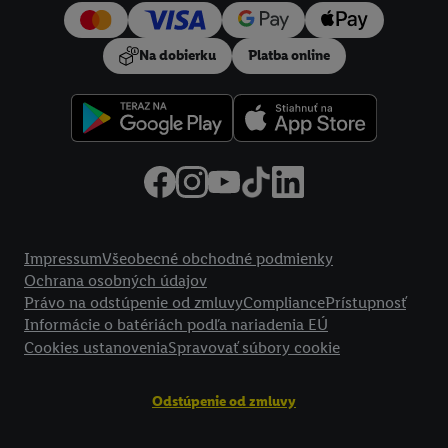
používanie potrebných technológií. Kliknutím na "
Súhlasím
"
vyjadríte súhlas so spracúvaním na všetky vyššie uvedené účely.
Na dobierku
Platba online
Ďalšie informácie vrátane informácií o dobe uchovávania
údajov a Vašom práve kedykoľvek odvolať súhlas s účinnosťou
do budúcnosti nájdete v našich
zásadách ochrany osobných
údajov
.
Imprint nájdete tu.
Právne informácie
Impressum
Všeobecné obchodné podmienky
Ochrana osobných údajov
Právo na odstúpenie od zmluvy
Compliance
Prístupnosť
Informácie o batériách podľa nariadenia EÚ
Cookies ustanovenia
Spravovať súbory cookie
Odstúpenie od zmluvy