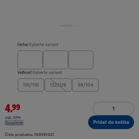
Farba:
Vyberte variant
Veľkosť:
Vyberte variant
110/116
122/128
98/104
4.99
vrát. DPH
Pridať do košíka
Doručenie
Číslo produktu:
100393021