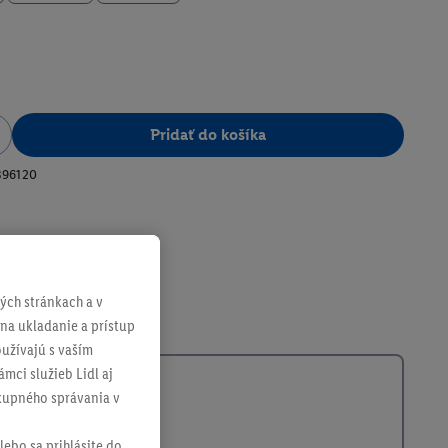
Pridať do košíka
396120
ch stránkach a v
 na ukladanie a prístup
užívajú s vaším
mci služieb Lidl aj
ákupného správania v
lebo sa prihlásite do