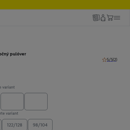
očný pulóver
5/5
(2)
5 z 5 hviezdičie
e variant
te variant
122/128
98/104