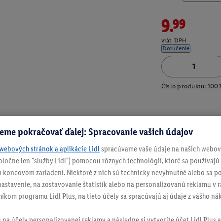
9.99
vrát. DPH
Doručenie
Číslo produktu:
100
eme pokračovať ďalej: Spracovanie vašich údajov
webových stránok a aplikácie Lidl
spracúvame vaše údaje na našich webový
spoločne len "služby Lidl") pomocou rôznych technológií, ktoré sa používajú
 koncovom zariadení. Niektoré z nich sú technicky nevyhnutné alebo sa po
stavenie, na zostavovanie štatistík alebo na personalizovanú reklamu v rá
níkom programu Lidl Plus, na tieto účely sa spracúvajú aj údaje z vášho n
s na účely personalizovanej reklamy a následne si vytvoríte účet Lidl Plus a