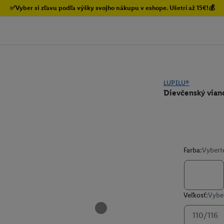
✅Vyber si zľavu podľa výšky svojho nákupu v eshope. Ušetri až 15€!💰
LUPILU®
Dievčenský vian
Farba:
Vybert
Veľkosť:
Vyber
110/116