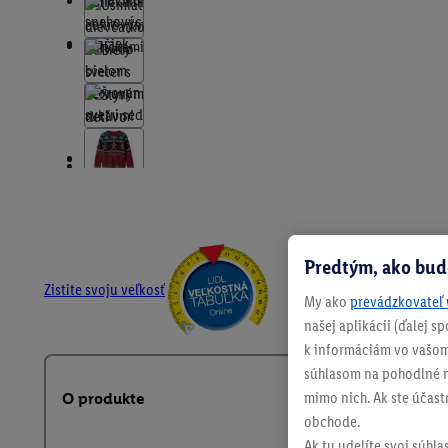
Predtým, ako bud
Zistite svoju veľkosť
My ako
prevádzkovateľ 
našej aplikácii (ďalej 
k informáciám vo vašom
súhlasom na pohodlné na
mimo nich. Ak ste účast
O produkte
obchode.
Ak tu udelíte svoj súhla